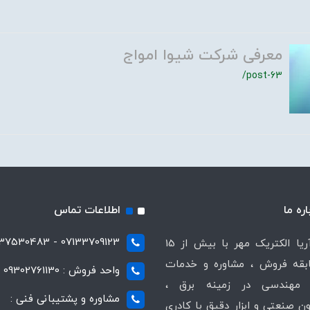
معرفی شرکت شیوا امواج
/post-63
اره ما
اطلاعات تماس
07133709123 - 07137530483
شرکت آریا الکتریک مهر با بیش از 15
قه فروش ، مشاوره و خدمات
واحد فروش : 09302761130
مهندسی در زمینه برق ،
مشاوره و پشتیبانی فنی :
ن صنعتی و ابزار دقیق با کادری