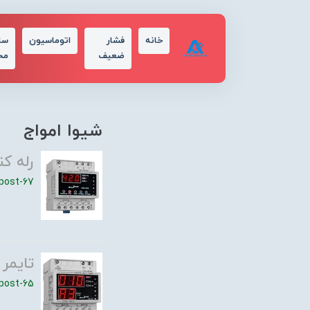
خانه
فشار
اتوماسیون
سا
ضعیف
مح
شیوا امواج
رله کن
post-67
تایمر 
post-65