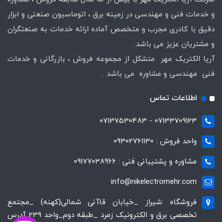
و خدمات فنی و مهندسی در زمینه برق ، اتوماسیون صنعتی و ابزار
دقیق با کادری مجرب و متخصص آماده ارائه خدمات به صنعتگران
و مشتریان عزیز می باشد.
آریا الکتریک مهر متشکل از مجموعه فروش ، بازرگانی و خدمات
فنی مهندسی و مشاوره می باشد .
اطلاعات تماس
07133709123 - 07137530483
واحد فروش : 09302761130
مشاوره و پشتیبانی فنی : 09177038966
info@nikelectromehr.com
فروشگاه :شیراز _خیابان قاآنی شمالی(کهنه) _مجتمع
تخصصی برق و الکترونیک زمرد _طبقه دوم_واحد 239 آدرس