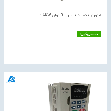
اینورتر تکفاز دلتا سری B توان 1.5KW
تماس‌بگیرید