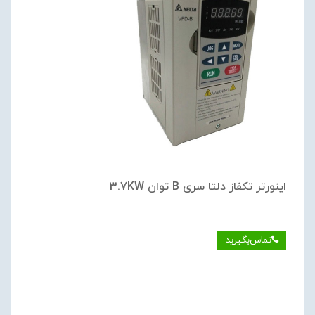
اینورتر تکفاز دلتا سری B توان 3.7KW
تماس‌بگیرید