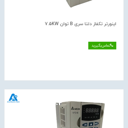
اینورتر تکفاز دلتا سری B توان 7.5KW
تماس‌بگیرید