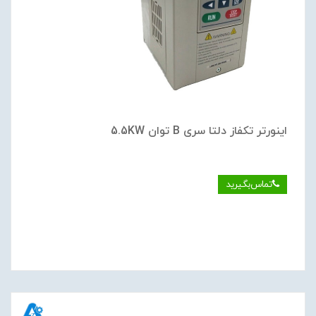
اینورتر تکفاز دلتا سری B توان 5.5KW
تماس‌بگیرید