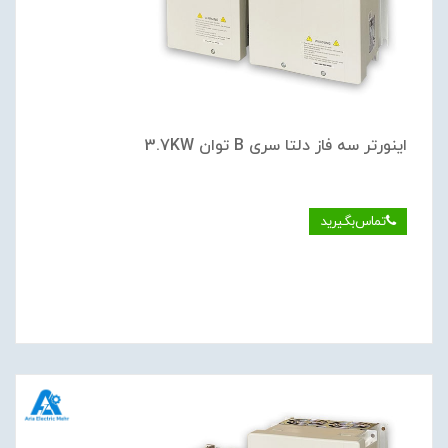
اینورتر سه فاز دلتا سری B توان 3.7KW
تماس‌بگیرید