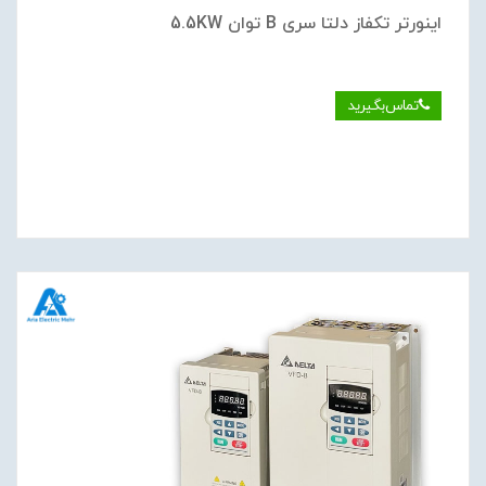
اینورتر تکفاز دلتا سری B توان 5.5KW
تماس‌بگیرید