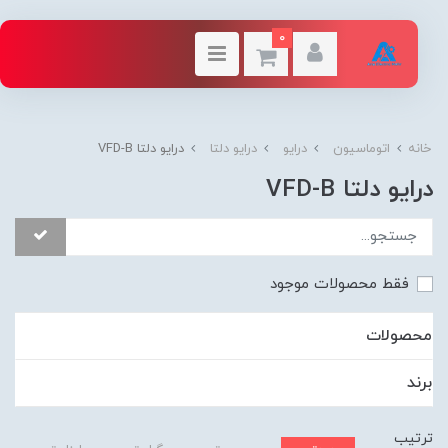
0
خانه
اتوماسیون
درایو
درایو دلتا
درایو دلتا VFD-B
درایو دلتا VFD-B
فقط محصولات موجود
محصولات
برند
ترتیب