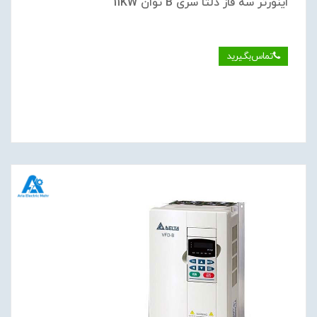
اینورتر سه فاز دلتا سری B توان 11KW
تماس‌بگیرید