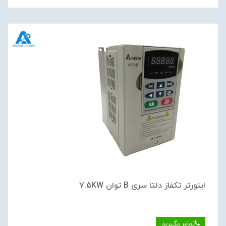
اینورتر تکفاز دلتا سری B توان 7.5KW
تماس‌بگیرید