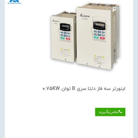
اینورتر سه فاز دلتا سری B توان 0.75KW
تماس‌بگیرید