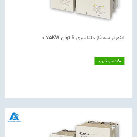
اینورتر سه فاز دلتا سری B توان 0.75KW
تماس‌بگیرید