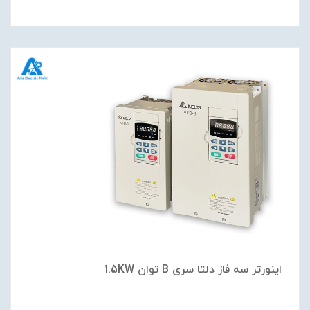
اینورتر سه فاز دلتا سری B توان 1.5KW