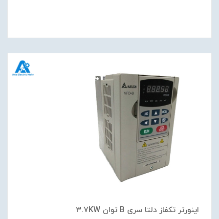
اینورتر تکفاز دلتا سری B توان 3.7KW