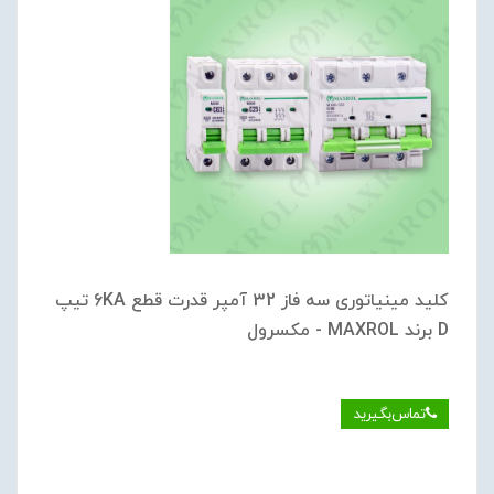
کلید مینیاتوری سه فاز 32 آمپر قدرت قطع 6KA تیپ
D برند MAXROL - مکسرول
تماس‌بگیرید