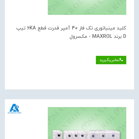
کلید مینیاتوری تک فاز 40 آمپر قدرت قطع 6KA تیپ
D برند MAXROL - مکسرول
تماس‌بگیرید