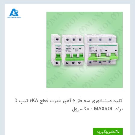
کلید مینیاتوری سه فاز 6 آمپر قدرت قطع 6KA تیپ D
برند MAXROL - مکسرول
تماس‌بگیرید