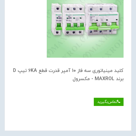
کلید مینیاتوری سه فاز 10 آمپر قدرت قطع 6KA تیپ D
برند MAXROL - مکسرول
تماس‌بگیرید