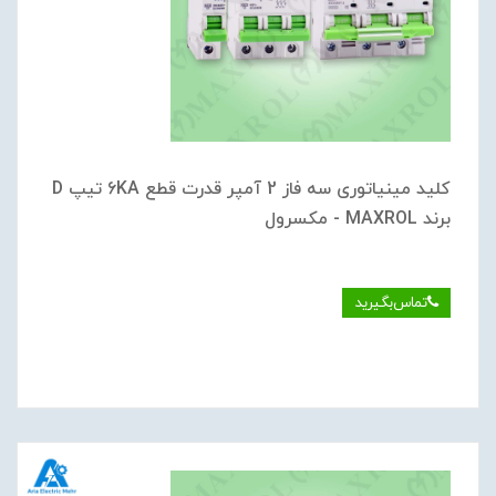
کلید مینیاتوری سه فاز 2 آمپر قدرت قطع 6KA تیپ D
برند MAXROL - مکسرول
تماس‌بگیرید