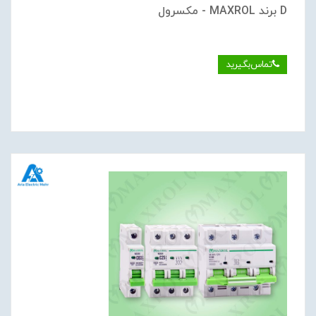
D برند MAXROL - مکسرول
تماس‌بگیرید