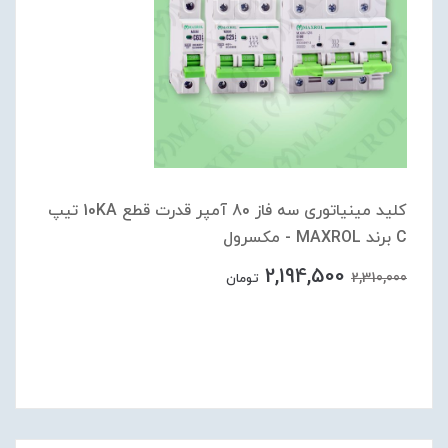
کلید مینیاتوری سه فاز 80 آمپر قدرت قطع 10KA تیپ
C برند MAXROL - مکسرول
2,194,500
2,310,000
تومان