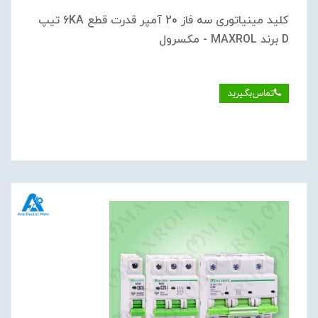
کلید مینیاتوری سه فاز 20 آمپر قدرت قطع 6KA تیپ
D برند MAXROL - مکسرول
تماس‌بگیرید