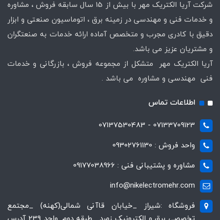
شرکت آریا الکتریک مهر با بیش از 15 سال سابقه فروش ، مشاوره
و خدمات فنی و مهندسی در زمینه برق ، اتوماسیون صنعتی و ابزار
دقیق با کادری مجرب و متخصص آماده ارائه خدمات به صنعتگران
و مشتریان عزیز می باشد.
آریا الکتریک مهر متشکل از مجموعه فروش ، بازرگانی و خدمات
فنی مهندسی و مشاوره می باشد .
اطلاعات تماس
07133709123 - 07137530483
واحد فروش : 09302761130
مشاوره و پشتیبانی فنی : 09177038966
info@nikelectromehr.com
فروشگاه :شیراز _خیابان قاآنی شمالی(کهنه) _مجتمع
تخصصی برق و الکترونیک زمرد _طبقه دوم_واحد 239 آدرس