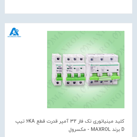
کلید مینیاتوری تک فاز 32 آمپر قدرت قطع 6KA تیپ
D برند MAXROL - مکسرول