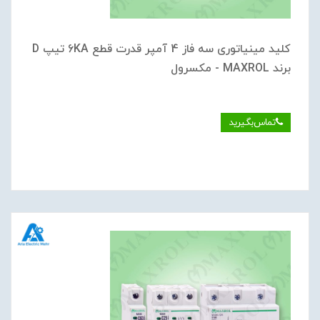
کلید مینیاتوری سه فاز 4 آمپر قدرت قطع 6KA تیپ D
برند MAXROL - مکسرول
تماس‌بگیرید