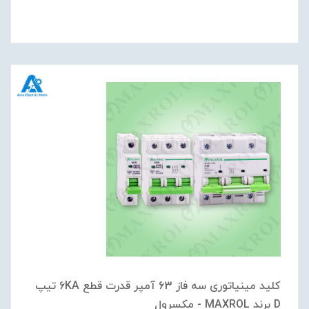
کلید مینیاتوری سه فاز 63 آمپر قدرت قطع 6KA تیپ
D برند MAXROL - مکسرول