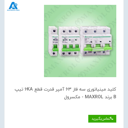
کلید مینیاتوری سه فاز 63 آمپر قدرت قطع 6KA تیپ
B برند MAXROL - مکسرول
تماس‌بگیرید