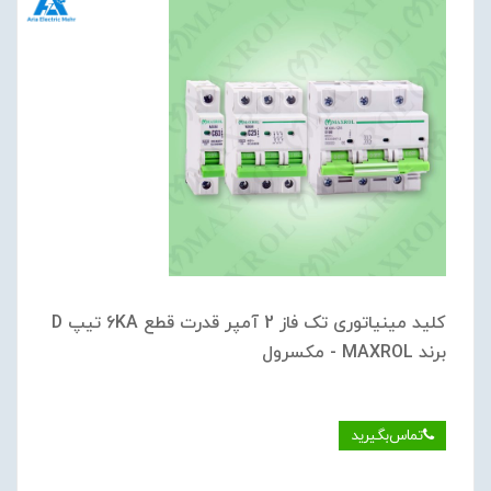
کلید مینیاتوری تک فاز 2 آمپر قدرت قطع 6KA تیپ D
برند MAXROL - مکسرول
تماس‌بگیرید