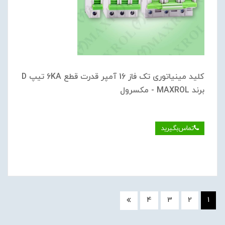
کلید مینیاتوری تک فاز 16 آمپر قدرت قطع 6KA تیپ D
برند MAXROL - مکسرول
تماس‌بگیرید
4
3
2
1