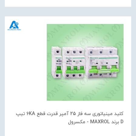
کلید مینیاتوری سه فاز 25 آمپر قدرت قطع 6KA تیپ
D برند MAXROL - مکسرول