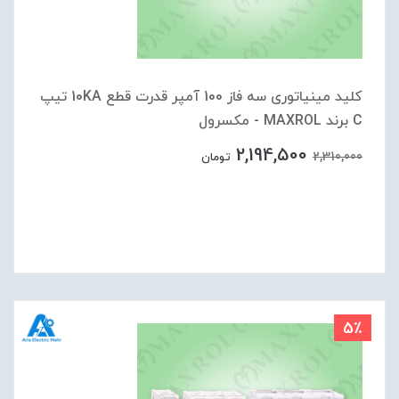
کلید مینیاتوری سه فاز 100 آمپر قدرت قطع 10KA تیپ
C برند MAXROL - مکسرول
2,194,500
2,310,000
تومان
5٪