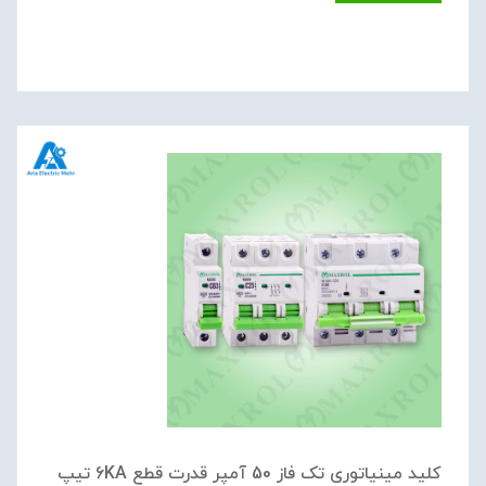
کلید مینیاتوری تک فاز 50 آمپر قدرت قطع 6KA تیپ