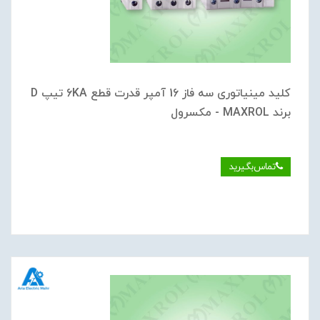
کلید مینیاتوری سه فاز 16 آمپر قدرت قطع 6KA تیپ D
برند MAXROL - مکسرول
تماس‌بگیرید