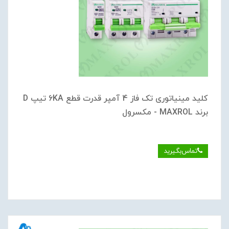
کلید مینیاتوری تک فاز 4 آمپر قدرت قطع 6KA تیپ D
برند MAXROL - مکسرول
تماس‌بگیرید