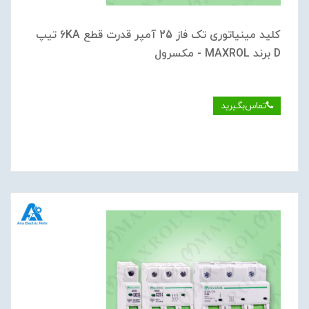
کلید مینیاتوری تک فاز 25 آمپر قدرت قطع 6KA تیپ
D برند MAXROL - مکسرول
تماس‌بگیرید