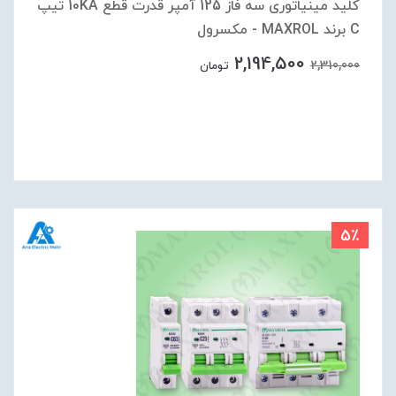
کلید مینیاتوری سه فاز 125 آمپر قدرت قطع 10KA تیپ
C برند MAXROL - مکسرول
2,194,500
2,310,000
تومان
5٪