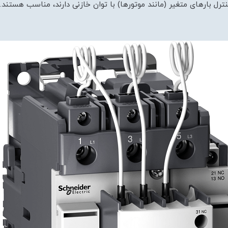
ترل بارهای متغیر (مانند موتورها) با توان خازنی دارند، مناسب هستند. خ