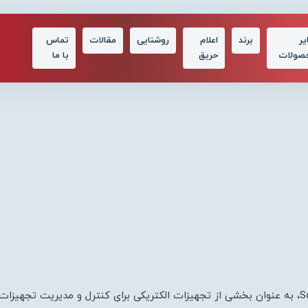
یر
برند
اعلام
روشنایی
مقالات
تماس
صولات
حریق
با ما
کنتاکتورهای خازنی اشنایدر الکتریک Schneider Electric، به عنوان بخشی از تجهیزات الکتریکی برای