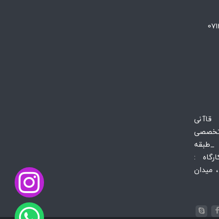
 قاآنی
تخصصی
_طبقه
س کارگاه :
 میدان