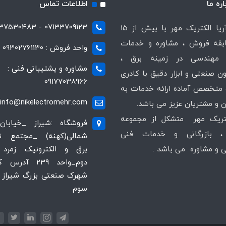
اره ما
اطلاعات تماس
07133709123 - 07137530483
شرکت آریا الکتریک مهر با بیش از 15
قه فروش ، مشاوره و خدمات
واحد فروش : 09302761130
مهندسی در زمینه برق ،
مشاوره و پشتیبانی فنی :
ن صنعتی و ابزار دقیق با کادری
09177038966
متخصص آماده ارائه خدمات به
info@nikelectromehr.com
 و مشتریان عزیز می باشد.
کتریک مهر متشکل از مجموعه
فروشگاه :شیراز _خیابان
 بازرگانی و خدمات فنی
شمالی(کهنه) _مجتمع 
و مشاوره می باشد .
برق و الکترونیک زمرد 
دوم_واحد 239 آدر
شهرک صنعتی بزرگ شیراز ،
سوم