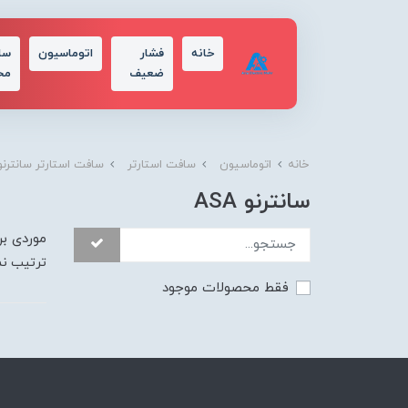
خانه
فشار
اتوماسیون
سا
ضعیف
مح
خانه
اتوماسیون
سافت استارتر
سافت استارتر سانترنو
سانترنو ASA
موردی بر
ترتیب ن
فقط محصولات موجود