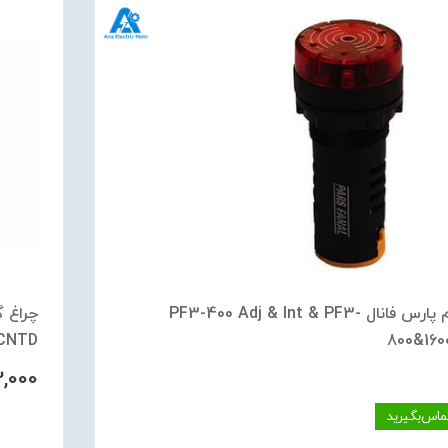
آلارم پارس فانال PF3-400 Adj & Int & PF3-
CNTD
800&160
2,000
ماس‌بگیرید