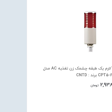
چراغ آلارم یک طبقه چشمک زن تغذیه AC مدل
C برند : CNTD
2,93
تومان