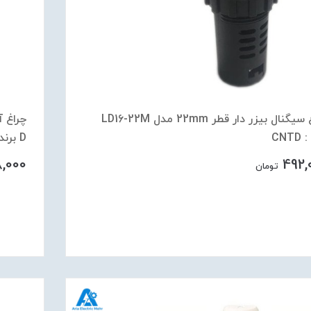
چراغ سیگنال بیزر دار قطر 22mm مدل LD16-22M
CNT
D برند : CNTD
8,000
492,
تومان