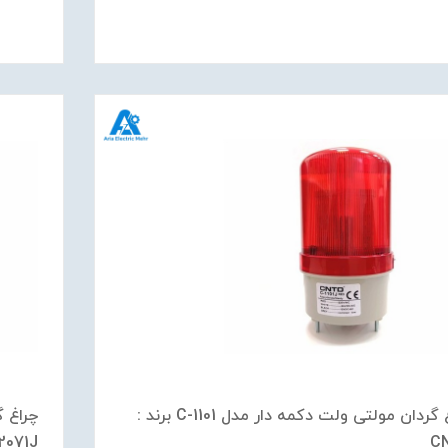
چراغ گردان مولتی ولت دکمه دار مدل C-1101 برند :
C
2071J برند : NTD