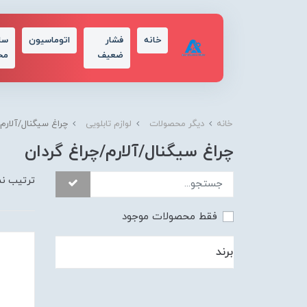
خانه
فشار
اتوماسیون
سا
ضعیف
مح
خانه
دیگر محصولات
لوازم تابلویی
چراغ سیگنال/آلارم/
چراغ سیگنال/آلارم/چراغ گردان
ترتیب ن
فقط محصولات موجود
برند