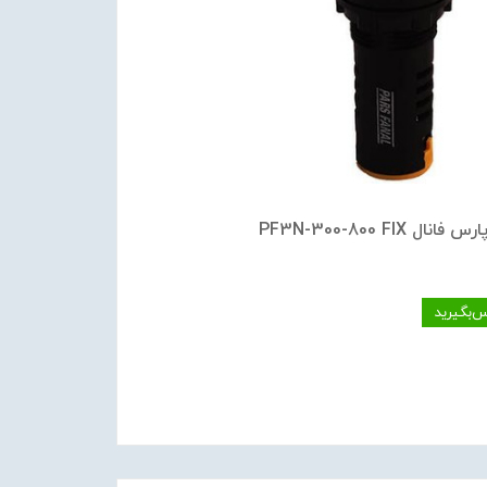
انال PF3N-300-800 FIX
س‌بگیرید