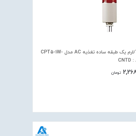
چراغ آلارم یک طبقه ساده تغذیه AC مدل CPT5-1W-
2,26
تومان