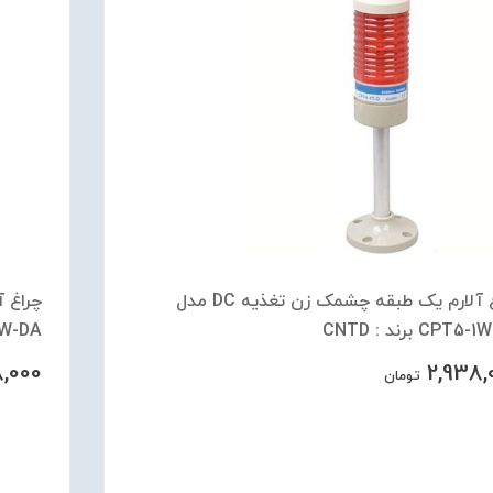
چراغ آلارم یک طبقه چشمک زن تغذیه DC مدل
CPT5 برند : CNTD
PT5-1W-DA
8,000
2,938,
تومان