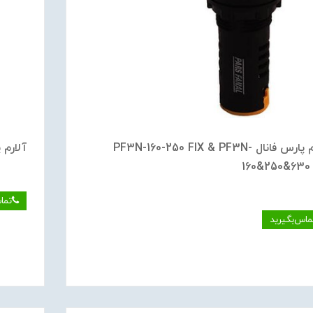
آلارم پارس فانال PF3N-160-250 FIX & PF3N-
آلارم پارس ف
160&250&630 
تما
ماس‌بگیرید