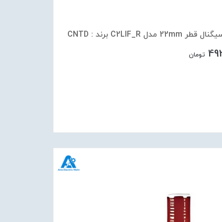
 22mm مدل C2LIF_R برند : CNTD
49
تومان