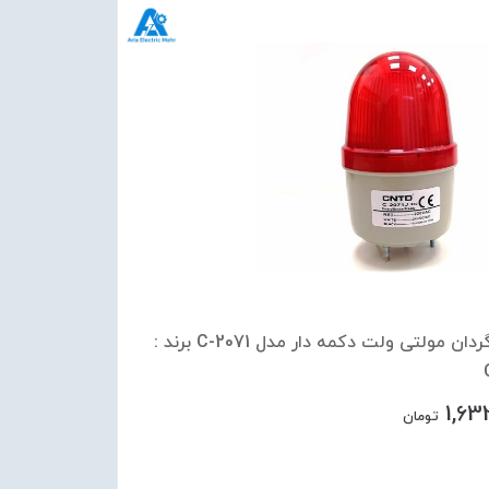
چراغ گردان مولتی ولت دکمه دار مدل C-2071 برند :
1,63
تومان