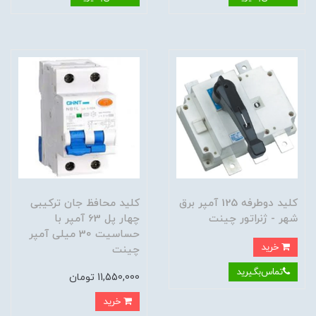
کلید دوطرفه 125 آمپر برق
کلید محافظ جان ترکیبی
شهر - ژنراتور چینت
چهار پل 63 آمپر با
حساسیت 30 میلی آمپر
خرید
چینت
تماس‌بگیرید
11,550,000 تومان
خرید