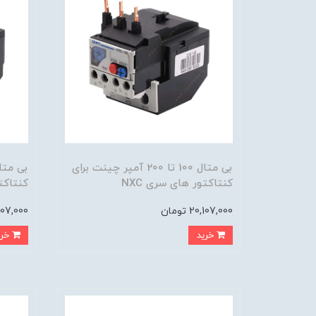
بی متال 100 تا 200 آمپر چینت برای
کنتاکتور های سری NXC
کنتاکتو
20,107,000 تومان
20,107,000 
خرید
خرید