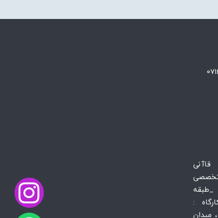
 قاآنی
تخصصی
_طبقه
س کارگاه :
 میدان