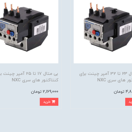
بی متال 23 تا 32 آمپر چینت برای
بی متال 17 تا 25 آمپر چینت
ر های سری NXC
کنتاکتور های سری NXC
تومان
2,169,000 تومان
خرید