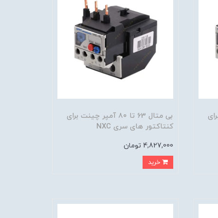
ت برای
بی متال 63 تا 80 آمپر چینت برای
کنتاکتور های سری NXC
4,827,000 تومان
خرید