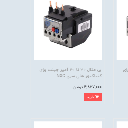
 برای
بی متال 30 تا 40 آمپر چینت برای
کنتاکتور های سری NXC
4,827,000 تومان
خرید