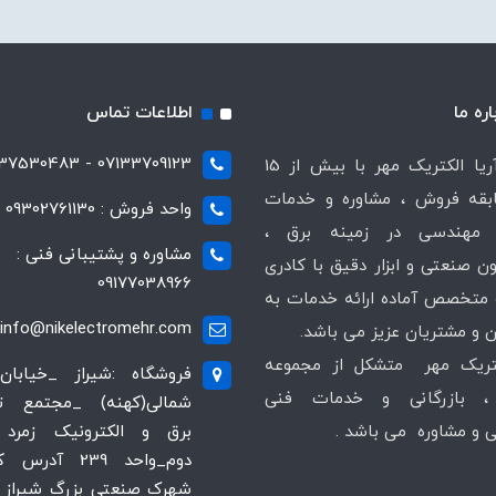
اره ما
اطلاعات تماس
07133709123 - 07137530483
شرکت آریا الکتریک مهر با بیش از 15
قه فروش ، مشاوره و خدمات
واحد فروش : 09302761130
مهندسی در زمینه برق ،
مشاوره و پشتیبانی فنی :
ن صنعتی و ابزار دقیق با کادری
09177038966
متخصص آماده ارائه خدمات به
info@nikelectromehr.com
 و مشتریان عزیز می باشد.
کتریک مهر متشکل از مجموعه
فروشگاه :شیراز _خیابان
 بازرگانی و خدمات فنی
شمالی(کهنه) _مجتمع 
و مشاوره می باشد .
برق و الکترونیک زمرد 
دوم_واحد 239 آدر
شهرک صنعتی بزرگ شیراز ،