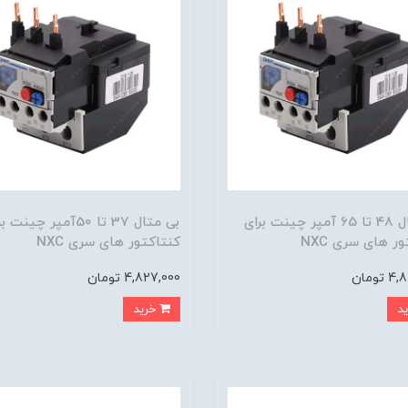
بی متال 48 تا 65 آمپر چینت برای
بی متال 37 تا 50آمپر چینت
ر های سری NXC
کنتاکتور های سری NXC
تومان
4,827,000 تومان
خرید