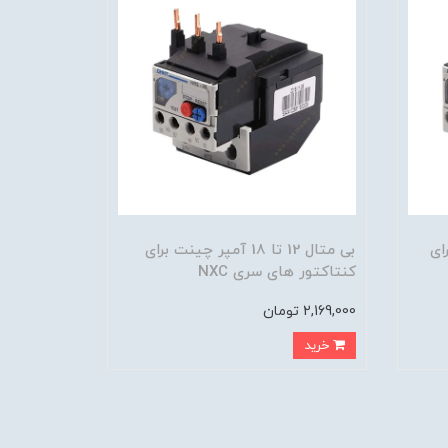
 برای
بی متال 12 تا 18 آمپر چینت برای
کنتاکتور های سری NXC
2,169,000 تومان
خرید