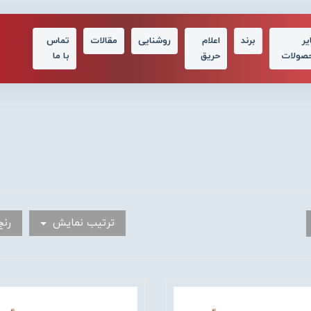
یر
برند
اعلام
روشنایی
مقالات
تماس
صولات
حریق
با ما
ترتیب نمایش
رنج