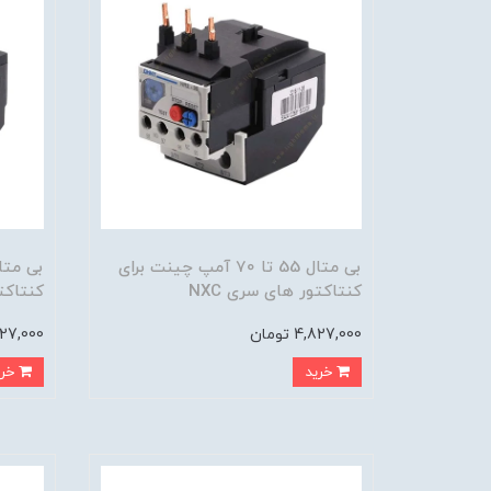
بی متال 55 تا 70 آمپ چینت برای
کنتاکتور های سری NXC
کنتاکتو
4,827,000 تومان
4,827,000 
خرید
خرید