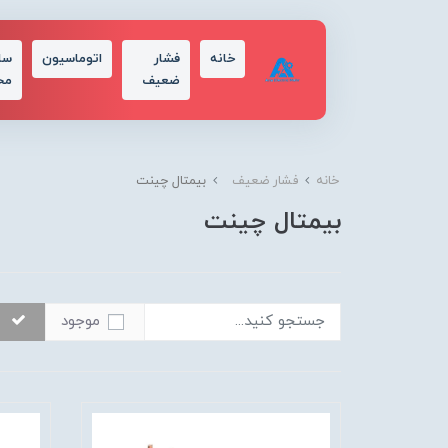
خانه
فشار
اتوماسیون
سا
ضعیف
مح
خانه
فشار ضعیف
بیمتال چینت
بیمتال چینت
موجود