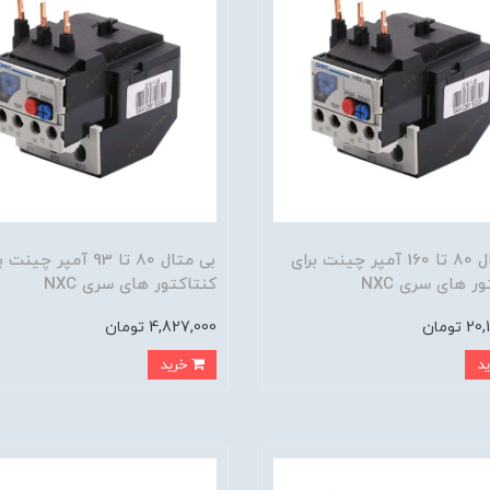
بی متال 80 تا 160 آمپر چینت برای
بی متال 80 تا 93 آمپر چین
ر های سری NXC
کنتاکتور های سری NXC
تومان
4,827,000 تومان
خرید