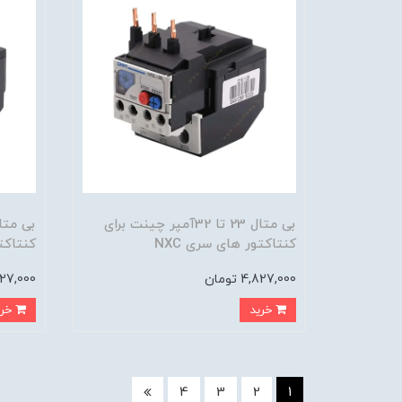
بی متال 23 تا 32آمپر چینت برای
کنتاکتور های سری NXC
کنتاکتو
4,827,000 تومان
4,827,000 
خرید
خرید
4
3
2
1