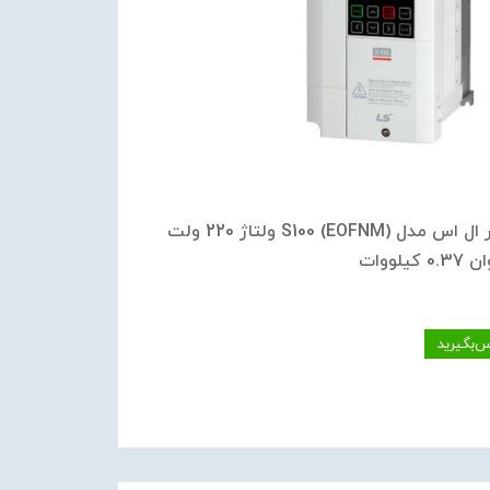
اینورتر ال اس مدل S100 (EOFNM) ولتاژ 220 ولت
س‌بگیرید