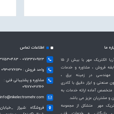
اره ما
اطلاعات تماس
07133709123 - 07137530483
شرکت آریا الکتریک مهر با بیش از 15
قه فروش ، مشاوره و خدمات
واحد فروش : 09302761130
مهندسی در زمینه برق ،
مشاوره و پشتیبانی فنی :
ن صنعتی و ابزار دقیق با کادری
09177038966
متخصص آماده ارائه خدمات به
info@nikelectromehr.com
 و مشتریان عزیز می باشد.
کتریک مهر متشکل از مجموعه
فروشگاه :شیراز _خیابان
 بازرگانی و خدمات فنی