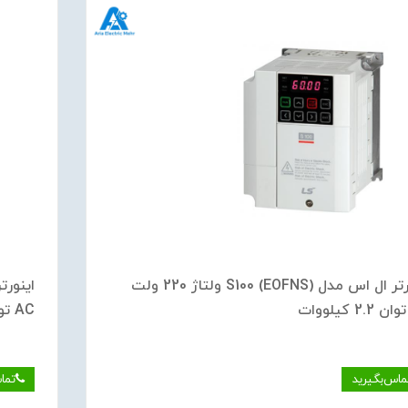
اینورتر ال اس مدل S100 (EOFNS) ولتاژ 220 ولت
AC توان 1.5 کیلووات
ماس‌بگیرید
تما