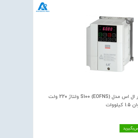
اینورتر ال اس مدل S100 (EOFNS) ولتاژ 220 ولت
س‌بگیرید