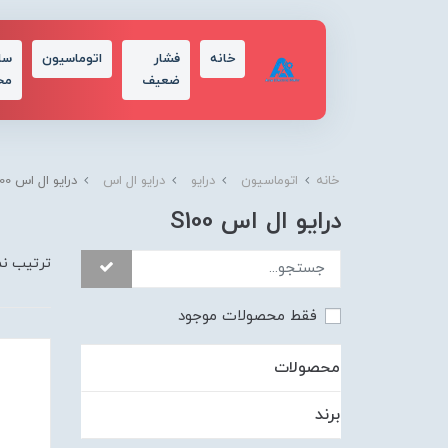
خانه
فشار
اتوماسیون
سا
ضعیف
مح
خانه
اتوماسیون
درایو
درایو ال اس
درایو ال اس S100
درایو ال اس S100
ترتیب ن
فقط محصولات موجود
محصولات
برند