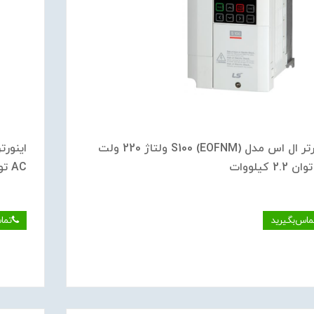
اینورتر ال اس مدل S100 (EOFNM) ولتاژ 220 ولت
AC توان 0.37 کیلووات
ماس‌بگیرید
تما