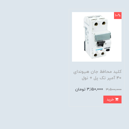
10%
کلید محافظ جان هیوندای
40 آمپر تک پل + نول
3,150,000 تومان
3,500,000
خرید