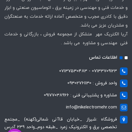
و خدمات فنی و مهندسی در زمینه برق ، اتوماسیون صنعتی و ابزار
دقیق با کادری مجرب و متخصص آماده ارائه خدمات به صنعتگران
و مشتریان عزیز می باشد.
آریا الکتریک مهر متشکل از مجموعه فروش ، بازرگانی و خدمات
فنی مهندسی و مشاوره می باشد .
اطلاعات تماس
07133709123 - 07137530483
واحد فروش : 09302761130
مشاوره و پشتیبانی فنی : 09177038966
info@nikelectromehr.com
فروشگاه :شیراز _خیابان قاآنی شمالی(کهنه) _مجتمع
تخصصی برق و الکترونیک زمرد _طبقه دوم_واحد 239 آدرس