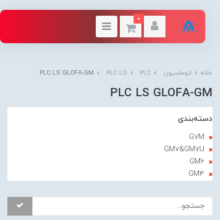
0
خانه
اتوماسیون
PLC
PLC LS
PLC LS GLOFA-GM
PLC LS GLOFA-GM
دسته‌بندی
G7M
GM7&GM7U
GM6
GM4