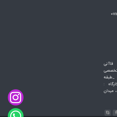
 قاآنی
تخصصی
_طبقه
س کارگاه :
 میدان