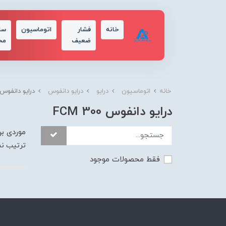
خانه
فشار
اتوماسیون
سا
ضعیف
مح
خانه
اتوماسیون
درایو
درایو دانفوس
درایو دانفوس CM 300
درایو دانفوس FCM 300
موردی بر
ترتیب ن
فقط محصولات موجود