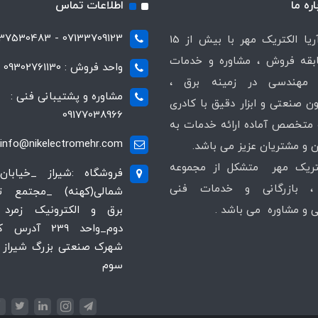
اره ما
اطلاعات تماس
07133709123 - 07137530483
شرکت آریا الکتریک مهر با بیش از 15
قه فروش ، مشاوره و خدمات
واحد فروش : 09302761130
مهندسی در زمینه برق ،
مشاوره و پشتیبانی فنی :
ن صنعتی و ابزار دقیق با کادری
09177038966
متخصص آماده ارائه خدمات به
info@nikelectromehr.com
 و مشتریان عزیز می باشد.
کتریک مهر متشکل از مجموعه
فروشگاه :شیراز _خیابان
 بازرگانی و خدمات فنی
شمالی(کهنه) _مجتمع 
و مشاوره می باشد .
برق و الکترونیک زمرد 
دوم_واحد 239 آدر
شهرک صنعتی بزرگ شیراز ،
سوم