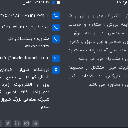
اره ما
اطلاعات تماس
07133709123 - 07137530483
شرکت آریا الکتریک مهر با بیش از 15
قه فروش ، مشاوره و خدمات
واحد فروش : 09302761130
مهندسی در زمینه برق ،
مشاوره و پشتیبانی فنی :
ن صنعتی و ابزار دقیق با کادری
09177038966
متخصص آماده ارائه خدمات به
info@nikelectromehr.com
 و مشتریان عزیز می باشد.
کتریک مهر متشکل از مجموعه
فروشگاه :شیراز _خیابان
 بازرگانی و خدمات فنی
شمالی(کهنه) _مجتمع 
و مشاوره می باشد .
برق و الکترونیک زمرد 
دوم_واحد 239 آدر
شهرک صنعتی بزرگ شیراز ،
سوم