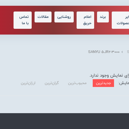
یر
برند
اعلام
روشنایی
مقالات
تماس
صولات
حریق
با ما
SANYU 5JR2-3000
ای نمایش وجود ندارد.
مایش:
جدیدترین
محبوب‌ترین
گران‌ترین
ارزان‌ترین