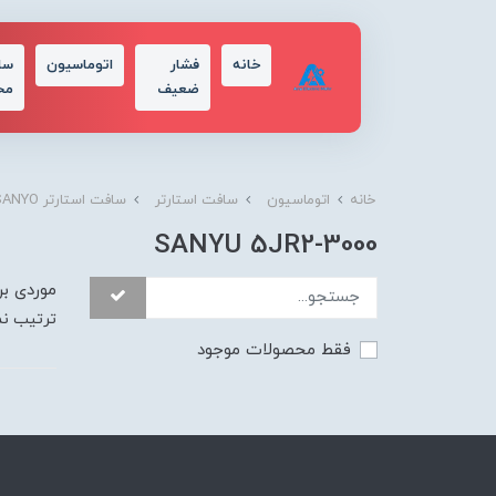
خانه
فشار
اتوماسیون
سا
ضعیف
مح
خانه
اتوماسیون
سافت استارتر
سافت استارتر SANYO
SANYU 5JR2-3000
موردی بر
ترتیب ن
فقط محصولات موجود