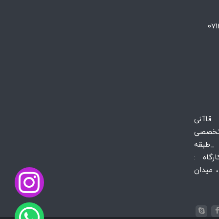
 قاآنی
تخصصی
_طبقه
س کارگاه :
 میدان