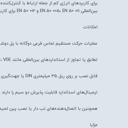
برای کاربردهای انرژی کم از جمله ارتباط با کنترل‌کنن
بین‌المللی EN 50 005، EN 50 011 و EN 50 012 برای کاربرد‌های صادراتی تطابق دارند.
امکانات
عملیات حرکت مستقیم تماس فرعی دوگانه با پل دوشاخ
تطابق یا تجاوز از استانداردهای بین‌المللی مانند Ul، CSA، IEC، VDE و دیگر استانداردهای جهانی.
قابل نصب بر روی ریل 35 میلیمتری DIN یا جهت‌گیری پنل.
ترمینال‌های استاندارد قابلیت پذیرش دو سیم را دارند.
همچنین با اتصال‌دهنده‌های تب دار یا نصب پین لحی
مزایا