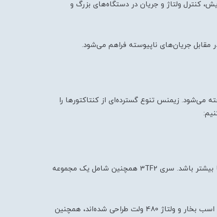
یش، کنترل ولتاژ و جریان در دستگاه‌های بزرگ و
 مقابل جریان‌های ناپیوسته فراهم می‌شود.
 شناخته می‌شود. زیمنس تنوع گسترده‌ای از کنتاکتورها را
نیم:
زیمنس، خط کامل 3TF2 را به گونه‌ای طراحی کرده است که تمام استانداردها و کنوانسیون‌های جهانی را پوشش دهد یا از آنها بیشتر باشد. سری 3TF2 همچنین شامل یک مجموعه
کنتاکتورهای 3TF2 جزو خانواده محصولات سیمنس SIMICONT هستند. کنتاکتورهای 3TF2 برای مدیریت بارهای موتوری تا 5 اسب بخار و ولتاژ 480 ولت طراحی شده‌اند، همچنین