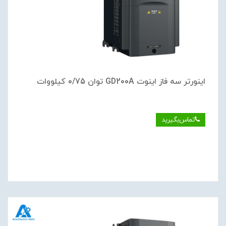
اینورتر سه فاز اینوت GD200A توان 0/75 کیلووات
تماس‌بگیرید