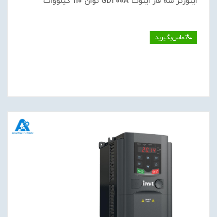
اینورتر سه فاز اینوت GD200A توان 110 کیلووات
تماس‌بگیرید