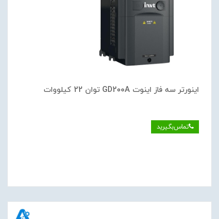
اینورتر سه فاز اینوت GD200A توان 22 کیلووات
تماس‌بگیرید