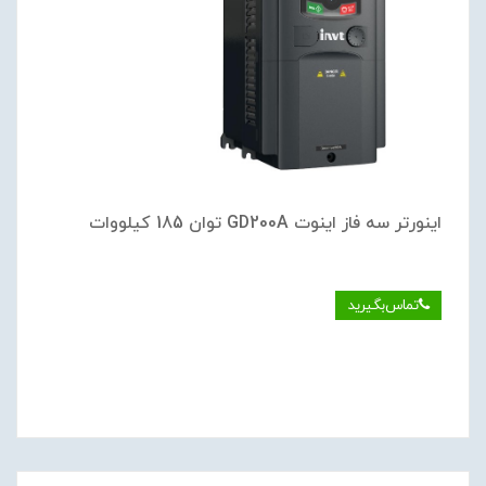
اینورتر سه فاز اینوت GD200A توان 185 کیلووات
تماس‌بگیرید