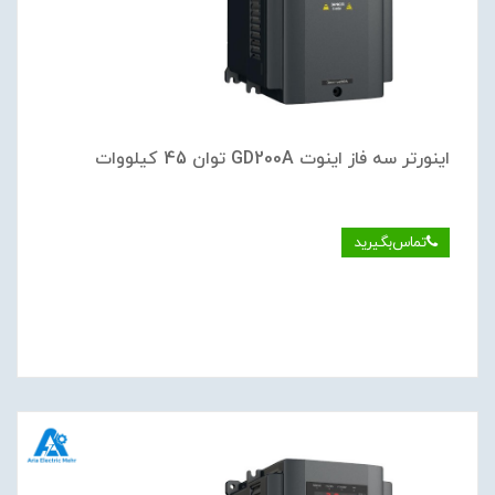
اینورتر سه فاز اینوت GD200A توان 45 کیلووات
تماس‌بگیرید