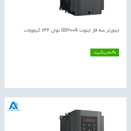
اینورتر سه فاز اینوت GD200A توان 132 کیلووات
تماس‌بگیرید