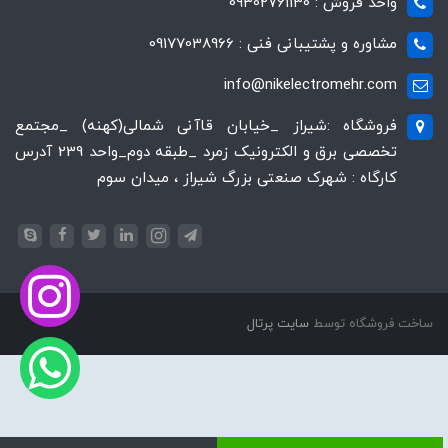
واحد فروش : 09302761130
مشاوره و پشتیبانی فنی : 09177038966
info@nikelectromehr.com
فروشگاه :شیراز _خیابان قاآنی شمالی(کهنه) _مجتمع
تخصصی برق و الکترونیک زمرد _طبقه دوم_واحد 239 آدرس
کارگاه : شهرک صنعتی بزرگ شیراز ، میدان سوم
ساخت فروشگاه توسط
سایت پرتال