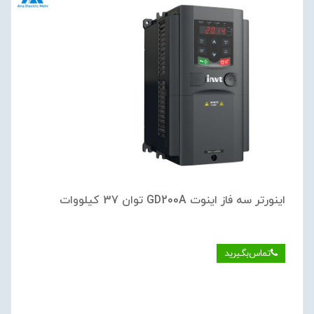
اینورتر سه فاز اینوت GD200A توان 37 کیلووات
تماس‌بگیرید