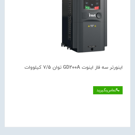
اینورتر سه فاز اینوت GD200A توان 7/5 کیلووات
تماس‌بگیرید