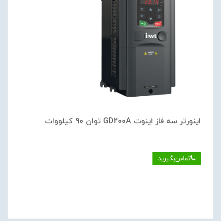
اینورتر سه فاز اینوت GD200A توان 90 کیلووات
تماس‌بگیرید