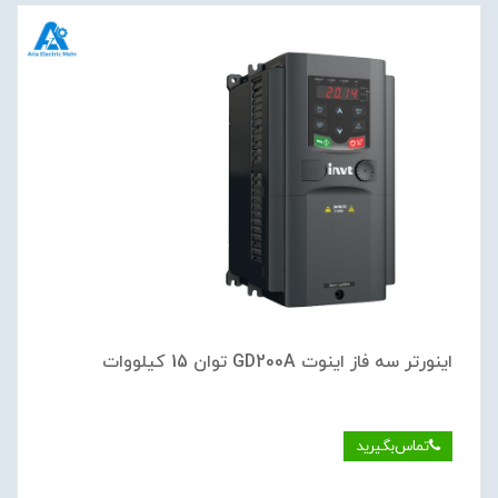
اینورتر سه فاز اینوت GD200A توان 15 کیلووات
تماس‌بگیرید