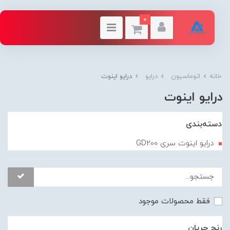
0
خانه
اتوماسیون
درایو
درایو اینوت
درایو اینوت
دسته‌بندی
درایو اینوت سری GD200
فقط محصولات موجود
رنج جریان