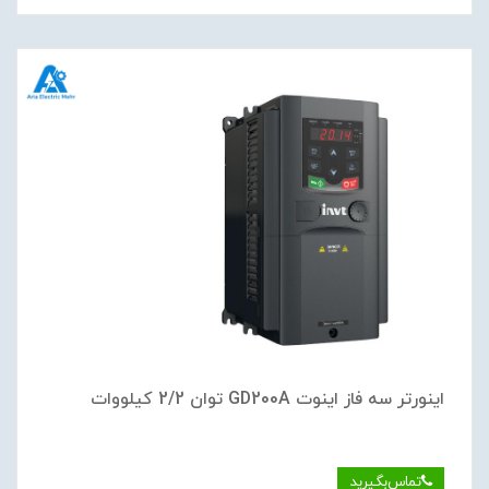
اینورتر سه فاز اینوت GD200A توان 2/2 کیلووات
تماس‌بگیرید