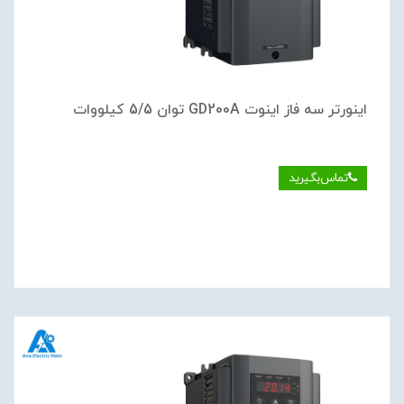
اینورتر سه فاز اینوت GD200A توان 5/5 کیلووات
تماس‌بگیرید