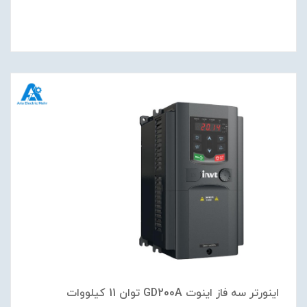
اینورتر سه فاز اینوت GD200A توان 11 کیلووات