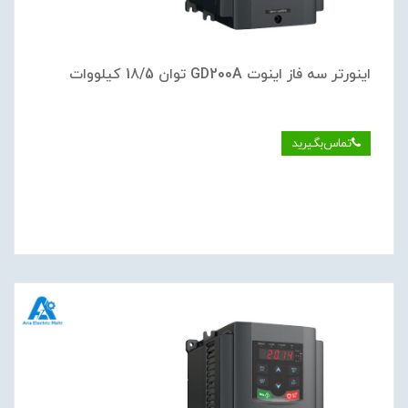
اینورتر سه فاز اینوت GD200A توان 18/5 کیلووات
تماس‌بگیرید