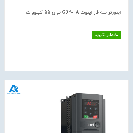
اینورتر سه فاز اینوت GD200A توان 55 کیلووات
تماس‌بگیرید