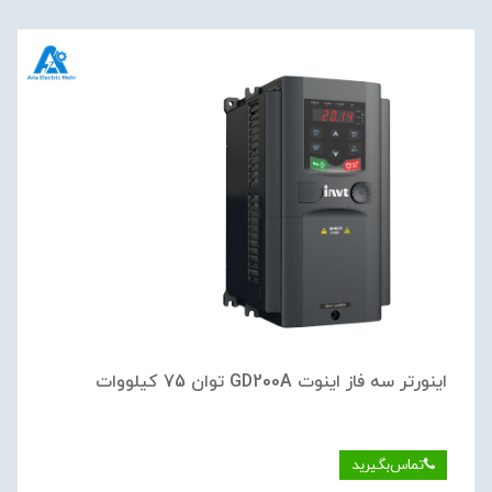
اینورتر سه فاز اینوت GD200A توان 75 کیلووات
تماس‌بگیرید