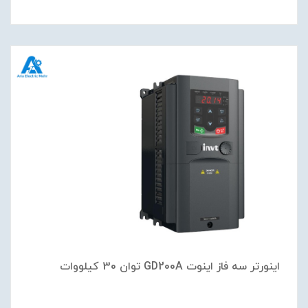
اینورتر سه فاز اینوت GD200A توان 30 کیلووات