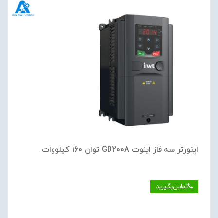
اینورتر سه فاز اینوت GD200A توان 160 کیلووات
تماس‌بگیرید