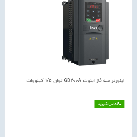
اینورتر سه فاز اینوت GD200A توان 1/5 کیلووات
تماس‌بگیرید