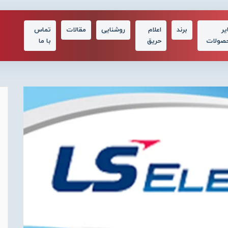
یر
برند
اعلام
روشنایی
مقالات
تماس
صولات
حریق
با ما