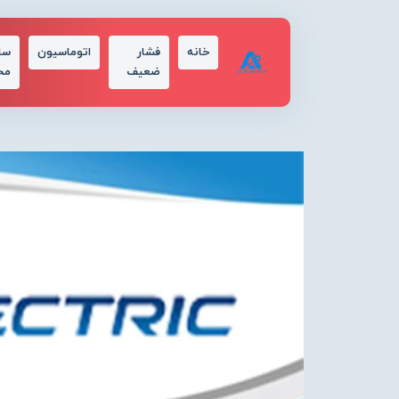
خانه
فشار
اتوماسیون
سا
ضعیف
مح