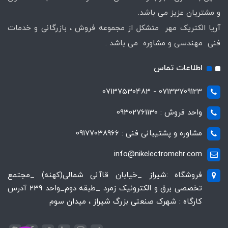
و مشتریان عزیز می باشد.
آریا الکتریک مهر متشکل از مجموعه فروش ، بازرگانی و خدمات
فنی مهندسی و مشاوره می باشد .
اطلاعات تماس
07133709123 - 07137530483
واحد فروش : 09302761130
مشاوره و پشتیبانی فنی : 09177038966
info@nikelectromehr.com
فروشگاه :شیراز _خیابان قاآنی شمالی(کهنه) _مجتمع
تخصصی برق و الکترونیک زمرد _طبقه دوم_واحد 239 آدرس
کارگاه : شهرک صنعتی بزرگ شیراز ، میدان سوم