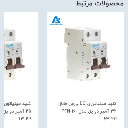
محصولات مرتبط
کلید مینیاتوری DC پارس فانال
32 آمپر دو پل مدل PFN-16-
63-2P
63-2P