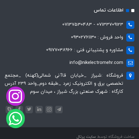
اطلاعات تماس
07133709123 - 07137530483
واحد فروش : 09302761130
مشاوره و پشتیبانی فنی : 09177038966
info@nikelectromehr.com
فروشگاه :شیراز _خیابان قاآنی شمالی(کهنه) _مجتمع
تخصصی برق و الکترونیک زمرد _طبقه دوم_واحد 239 آدرس
کارگاه : شهرک صنعتی بزرگ شیراز ، میدان سوم
ساخت فروشگاه توسط
سایت پرتال