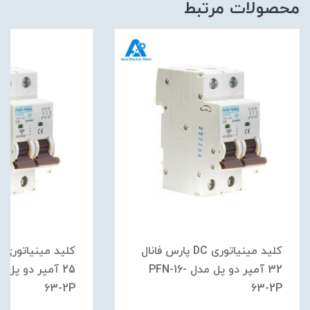
محصولات مرتبط
کلید مینیاتوری DC پارس فانال
32 آمپر دو پل مدل PFN-16-
63-2P
63-2P