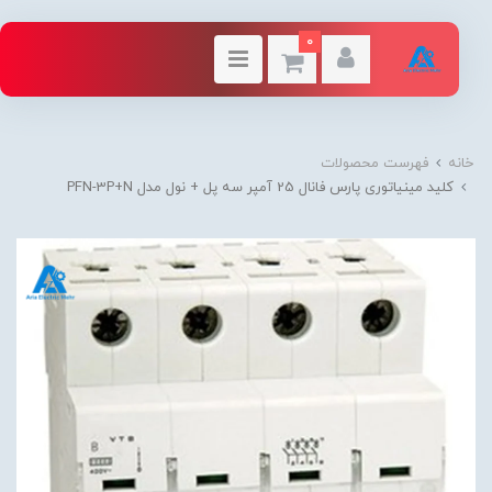
0
خانه
فهرست محصولات
کلید مینیاتوری پارس فانال 25 آمپر سه پل + نول مدل PFN-3P+N