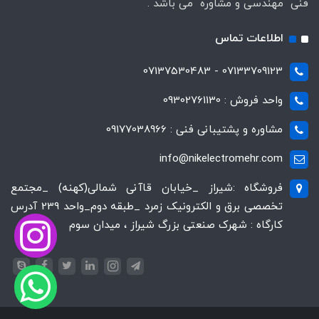
فنی مهندسی و مشاوره می باشد .
اطلاعات تماس
07133709123 - 07137530483
واحد فروش : 09302761130
مشاوره و پشتیبانی فنی : 09177038966
info@nikelectromehr.com
فروشگاه :شیراز _خیابان قاآنی شمالی(کهنه) _مجتمع
تخصصی برق و الکترونیک زمرد _طبقه دوم_واحد 239 آدرس
کارگاه : شهرک صنعتی بزرگ شیراز ، میدان سوم