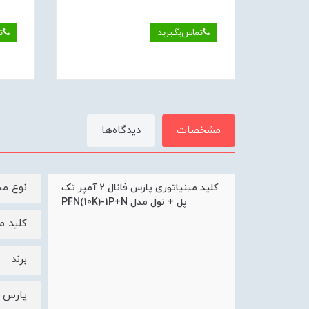
تماس‌بگیرید
ت
مشخصات
دیدگاه‌ها
نوع م
کلید مینیاتوری پارس فانال 2 آمپر تک
پل + نول مدل PFN(10K)-1P+N
کلید می
برند
پارس ف