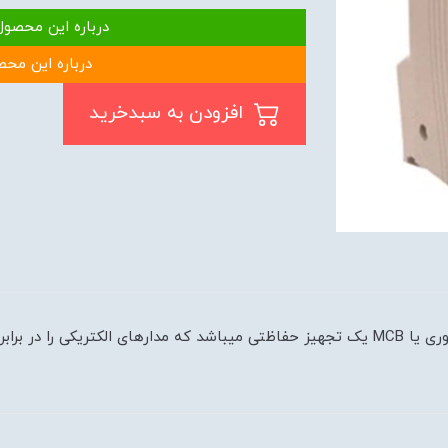
درباره این محصول
درباره این محص
افزودن به سبدخرید
برند PARS FANAL قدرت قطع 10 کیلوآمپر کلید مینیاتوری یا MCB یک تجهیز حفاظتی میباشد که م