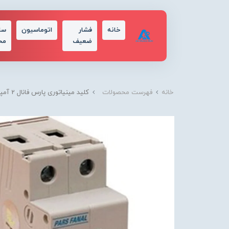
خانه
فشار
اتوماسیون
سا
ضعیف
مح
خانه
فهرست محصولات
کلید مینیاتوری پارس فانال 2 آمپر تک پل + نول مدل PFN(10K)-1P+N