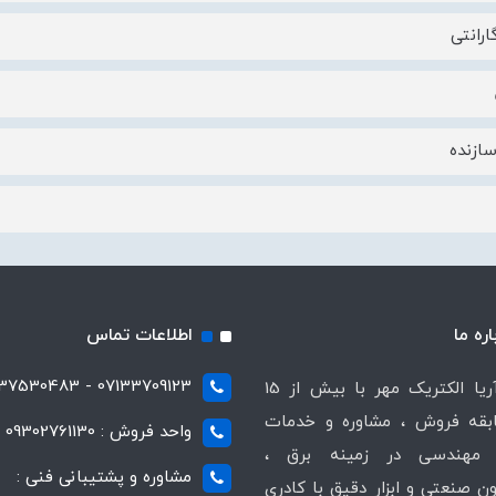
رانتی
ازنده
اره ما
اطلاعات تماس
07133709123 - 07137530483
شرکت آریا الکتریک مهر با بیش از 15
قه فروش ، مشاوره و خدمات
واحد فروش : 09302761130
مهندسی در زمینه برق ،
مشاوره و پشتیبانی فنی :
ن صنعتی و ابزار دقیق با کادری