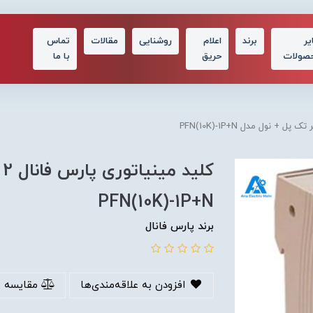
یر
برند
اعلام
روشنایی
مقالات
تماس
صولات
حریق
با ما
ک
PFN(10K)-1P+N
برند پارس فانال
افزودن به علاقه‌مندی‌ها
مقایسه 