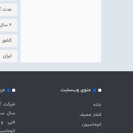
مدت گا
۲ سال
کشور س
ایران
منوی وب‌سایت
درب
خانه
سال ساب
فشار ضعیف
فنی و 
اتوماسیون
اتوماسیو