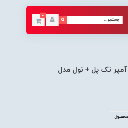
0
لید مینیاتوری پارس فانال 2 آمپر تک پل + نول مدل
محصول