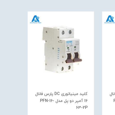
س فانال
کلید مینیاتوری DC پارس فانال
P-
16 آمپر دو پل مدل PFN-16-
2P
63-2P