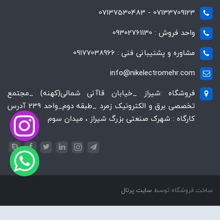
07133709123 - 07137530483
واحد فروش : 09302761130
مشاوره و پشتیبانی فنی : 09177038966
info@nikelectromehr.com
فروشگاه :شیراز _خیابان قاآنی شمالی(کهنه) _مجتمع
تخصصی برق و الکترونیک زمرد _طبقه دوم_واحد 239 آدرس
کارگاه : شهرک صنعتی بزرگ شیراز ، میدان سوم
ساخت فروشگاه توسط
سایت پرتال