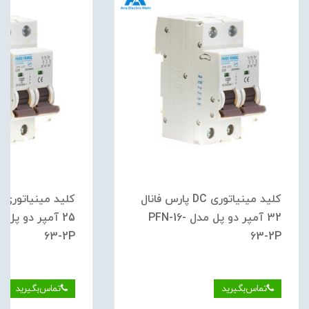
کلید مینیاتوری DC پارس فانال
32 آمپر دو پل مدل PFN-16-
63-2P
63-2P
تماس‌بگیرید
تماس‌بگیرید