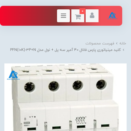
0
خانه
فهرست محصولات
کلید مینیاتوری پارس فانال 40 آمپر سه پل + نول مدل PFN(10K)-3P+N