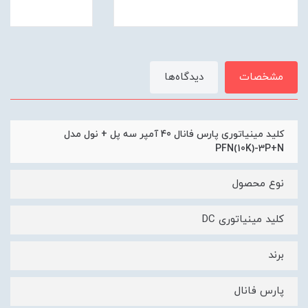
مشخصات
دیدگاه‌ها
کلید مینیاتوری پارس فانال 40 آمپر سه پل + نول مدل
PFN(10K)-3P+N
نوع محصول
کلید مینیاتوری DC
برند
پارس فانال