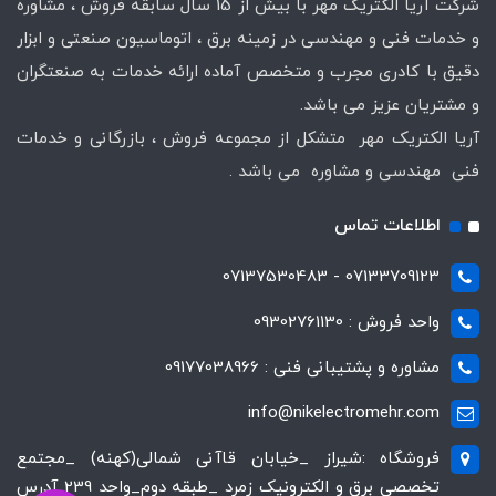
شرکت آریا الکتریک مهر با بیش از 15 سال سابقه فروش ، مشاوره
و خدمات فنی و مهندسی در زمینه برق ، اتوماسیون صنعتی و ابزار
دقیق با کادری مجرب و متخصص آماده ارائه خدمات به صنعتگران
و مشتریان عزیز می باشد.
آریا الکتریک مهر متشکل از مجموعه فروش ، بازرگانی و خدمات
فنی مهندسی و مشاوره می باشد .
اطلاعات تماس
07133709123 - 07137530483
واحد فروش : 09302761130
مشاوره و پشتیبانی فنی : 09177038966
info@nikelectromehr.com
فروشگاه :شیراز _خیابان قاآنی شمالی(کهنه) _مجتمع
تخصصی برق و الکترونیک زمرد _طبقه دوم_واحد 239 آدرس