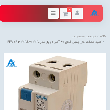
0
خانه
فهرست محصولات
کلید محافظ جان پارس فانال 40 آمپر دو پل مدل PFR-2P-30MA&300MA