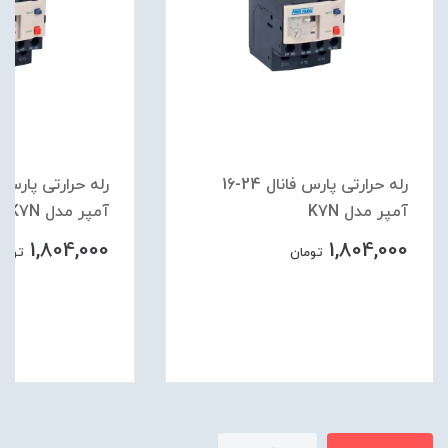
رله حرارتی پارس فانال 24-16
آمپر مدل K7N
آمپر مدل K7N
1,804,000
1,804,000
تومان
تومان