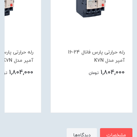
رله حرارتی پارس فانال 24-16
آمپر مدل K7N
آمپر مدل K7N
1,804,000
1,804,000
تومان
تومان
مشخصات
دیدگاه‌ها