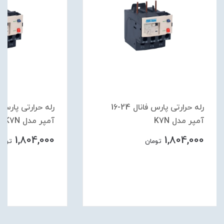
رله حرارتی پارس فانال 24-16
آمپر مدل K7N
آمپر مدل K7N
1,804,000
1,804,000
تومان
تومان