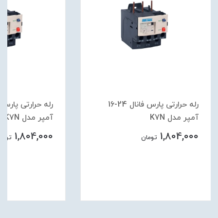
رله حرارتی پارس فانال 24-16
آمپر مدل K7N
آمپر مدل K7N
1,804,000
1,804,000
تومان
تومان