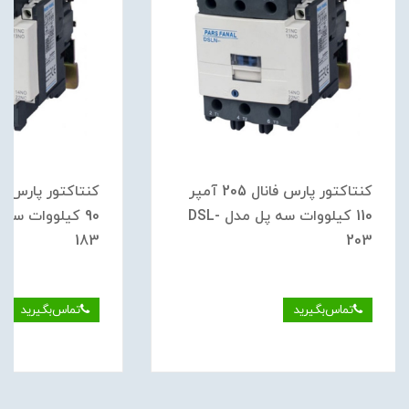
کنتاکتور پارس فانال 205 آمپر
110 کیلووات سه پل مدل DSL-
183
203
تماس‌بگیرید
تماس‌بگیرید