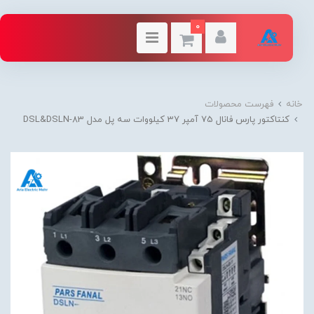
0
خانه
فهرست محصولات
کنتاکتور پارس فانال 75 آمپر 37 کیلووات سه پل مدل DSL&DSLN-83