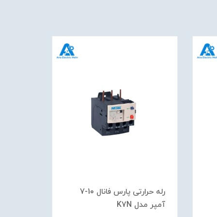
رله حرارتی پارس فانال 10-7
آمپر مدل K7N
آمپر مدل 