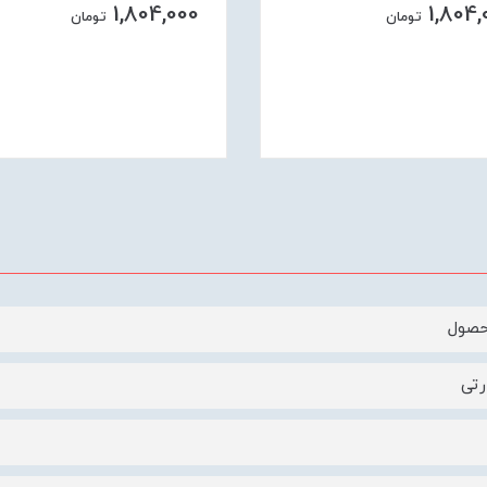
1,804,000
1,804,
تومان
تومان
حصول
رتی