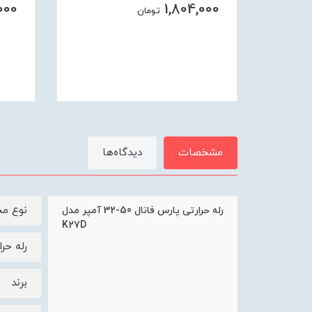
000
1,804,000
تومان
مشخصات
دیدگاه‌ها
نوع م
رله حرارتی پارس فانال 50-32 آمپر مدل
K27D
رله حرا
برند