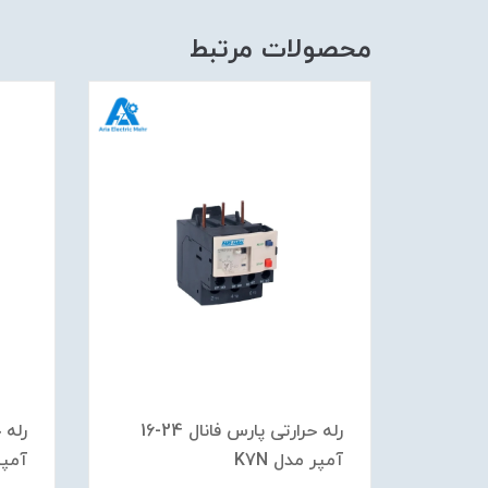
محصولات مرتبط
رله حرارتی پارس فانال 104-80
رله حرارتی پارس فانال 24-16
آمپر مدل K7N
آمپر 