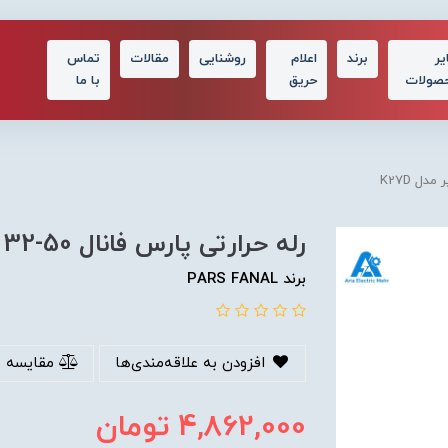
یر
برند
اعلام
روشنایی
مقالات
تماس
صولات
حریق
با ما
رله حرارتی پارس فانال 50-32 آمپر مدل K27D
برند PARS FANAL
افزودن به علاقه‌مندی‌ها
مقایسه 
4,862,000
تومان