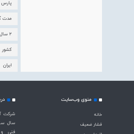
پارس ف
مدت گا
۲ سال
کشور س
ایران
منوی وب‌سایت
درب
خانه
سال ساب
فشار ضعیف
فنی و 