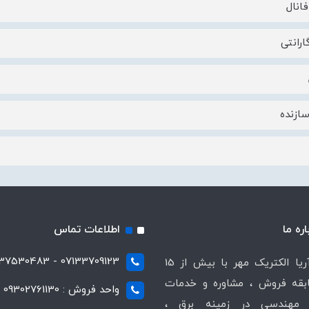
انال
رانتی
ازنده
اره ما
اطلاعات تماس
07133709123 - 07137530483
شرکت آریا الکتریک مهر با بیش از 15
قه فروش ، مشاوره و خدمات
واحد فروش : 09302761130
مهندسی در زمینه برق ،