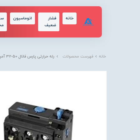
خانه
فشار
اتوماسیون
سا
ضعیف
مح
خانه
فهرست محصولات
رله حرارتی پارس فانال 50-32 آمپر مدل K27D