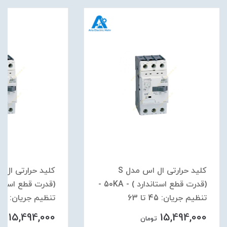
کلید حرارتی ال اس مدل S
(قدرت قطع استاندارد ) - 50KA -
تنظیم جریان: 45 تا 63
تنظیم جریان: 34 تا 50
15,494,000
15,494,000
تومان
توم