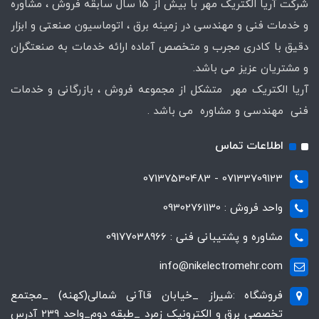
شرکت آریا الکتریک مهر با بیش از 15 سال سابقه فروش ، مشاوره
و خدمات فنی و مهندسی در زمینه برق ، اتوماسیون صنعتی و ابزار
دقیق با کادری مجرب و متخصص آماده ارائه خدمات به صنعتگران
و مشتریان عزیز می باشد.
آریا الکتریک مهر متشکل از مجموعه فروش ، بازرگانی و خدمات
فنی مهندسی و مشاوره می باشد .
اطلاعات تماس
07133709123 - 07137530483
واحد فروش : 09302761130
مشاوره و پشتیبانی فنی : 09177038966
info@nikelectromehr.com
فروشگاه :شیراز _خیابان قاآنی شمالی(کهنه) _مجتمع
تخصصی برق و الکترونیک زمرد _طبقه دوم_واحد 239 آدرس