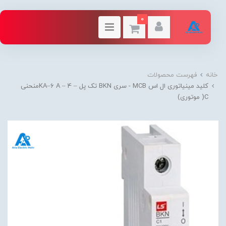
0
خانه
فهرست محصولات
کلید مینیاتوری ال اس MCB - سری BKN تک پل – KA–6 A – 4منحنی
C( موتوری)