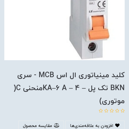
کلید مینیاتوری ال اس MCB - سری
BKN تک پل – KA–6 A – 4منحنی C(
موتوری)
افزودن به علاقه‌مندی‌ها
مقایسه محصول