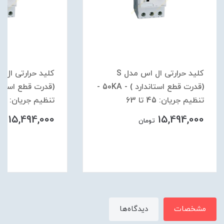
کلید حرارتی ال اس مدل S
(قدرت قطع استاندارد ) - 50KA -
تنظیم جریان: 45 تا 63
تنظیم جریان: 34 تا 50
15,494,000
15,494,000
تومان
توم
مشخصات
دیدگاه‌ها