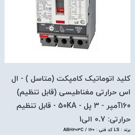
کلید اتوماتیک کامپکت (متاسل ) - ال
اس حرارتی مغناطیسی (قابل تنظیم)
160آمپر - 3 پل - 50KA - قابل تنظیم
حرارتی: 0.7 الی1
برند : LS کد فنی : ABH203C / 160