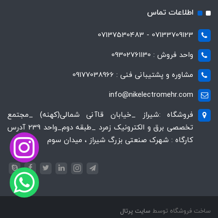
اطلاعات تماس
07133709123 - 07137530483
واحد فروش : 09302761130
مشاوره و پشتیبانی فنی : 09177038966
info@nikelectromehr.com
فروشگاه :شیراز _خیابان قاآنی شمالی(کهنه) _مجتمع
تخصصی برق و الکترونیک زمرد _طبقه دوم_واحد 239 آدرس
کارگاه : شهرک صنعتی بزرگ شیراز ، میدان سوم
ساخت فروشگاه توسط
سایت پرتال