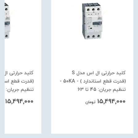
کلید حرارتی ال اس مدل S
(قدرت قطع استاندارد ) - 50KA -
تنظیم جریان: 45 تا 63
تنظیم جریان: 34 تا 50
15,494,000
15,494,000
تومان
توم