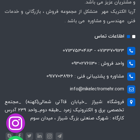
و مشتریان عزیز می باشد.
آریا الکتریک مهر متشکل از مجموعه فروش ، بازرگانی و خدمات
فنی مهندسی و مشاوره می باشد .
اطلاعات تماس
07133709123 - 07137530483
واحد فروش : 09302761130
مشاوره و پشتیبانی فنی : 09177038966
info@nikelectromehr.com
فروشگاه :شیراز _خیابان قاآنی شمالی(کهنه) _مجتمع
تخصصی برق و الکترونیک زمرد _طبقه دوم_واحد 239 آدرس
کارگاه : شهرک صنعتی بزرگ شیراز ، میدان سوم