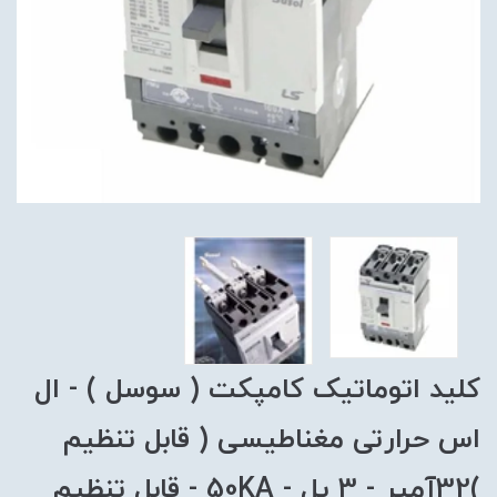
کلید اتوماتیک کامپکت ( سوسل ) - ال
اس حرارتی مغناطیسی ( قابل تنظیم
)32آمپر - 3 پل - 50KA - قابل تنظیم