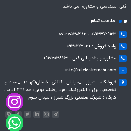
فنی مهندسی و مشاوره می باشد .
اطلاعات تماس
07133709123 - 07137530483
واحد فروش : 09302761130
مشاوره و پشتیبانی فنی : 09177038966
info@nikelectromehr.com
فروشگاه :شیراز _خیابان قاآنی شمالی(کهنه) _مجتمع
تخصصی برق و الکترونیک زمرد _طبقه دوم_واحد 239 آدرس
کارگاه : شهرک صنعتی بزرگ شیراز ، میدان سوم