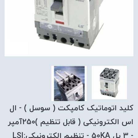
کلید اتوماتیک کامپکت ( سوسل ) - ال
اس الکترونیکی ( قابل تنظیم )250آمپر
- 3 پل 50KA - تنظیم الکترونیکی:LSI