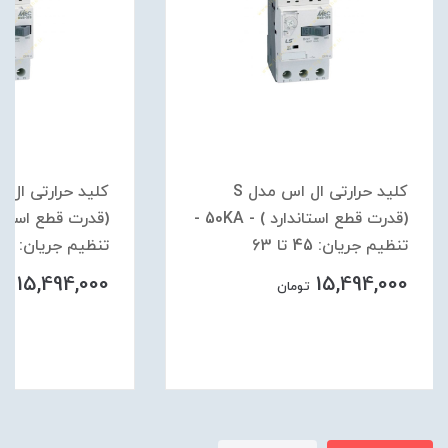
کلید حرارتی ال اس مدل S
(قدرت قطع استاندارد ) - 50KA -
تنظیم جریان: 45 تا 63
تنظیم جریان: 34 تا 50
15,494,000
15,494,000
تومان
توم