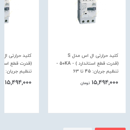
کلید حرارتی ال اس مدل S
(قدرت قطع استاندارد ) - 50KA -
تنظیم جریان: 45 تا 63
تنظیم جریان: 34 تا 50
15,494,000
15,494,000
تومان
توم