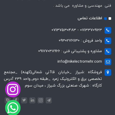
فنی مهندسی و مشاوره می باشد .
اطلاعات تماس
07133709123 - 07137530483
واحد فروش : 09302761130
مشاوره و پشتیبانی فنی : 09177038966
info@nikelectromehr.com
فروشگاه :شیراز _خیابان قاآنی شمالی(کهنه) _مجتمع
تخصصی برق و الکترونیک زمرد _طبقه دوم_واحد 239 آدرس
کارگاه : شهرک صنعتی بزرگ شیراز ، میدان سوم