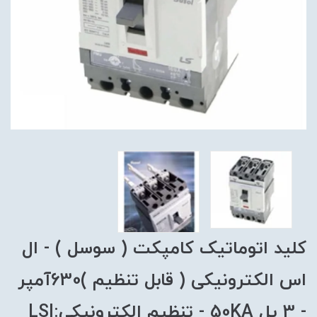
کلید اتوماتیک کامپکت ( سوسل ) - ال
اس الکترونیکی ( قابل تنظیم )630آمپر
- 3 پل 50KA - تنظیم الکترونیکی:LSI