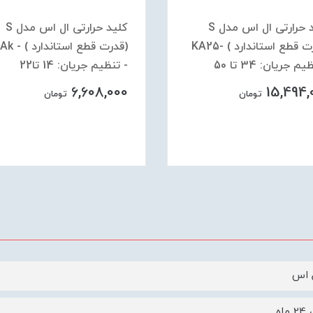
کلید حرارتی ال اس مدل S
کلید حرارتی ال اس مدل S
(قدرت قطع استاندارد ) -KA25
(قدرت قطع استاند
م جریان: 34 تا 50
- تنظیم جریان: 14 تا22
6,608,000
15,494,
تومان
تومان
ل اس
ماه