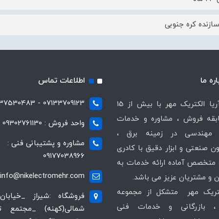
ازنده کره جنوبی
اره ما
اطلاعات تماس
07133709123 - 07137530483
شرکت آریا الکتریک مهر با بیش از 15
قه فروش ، مشاوره و خدمات
واحد فروش : 09302761130
مهندسی در زمینه برق ،
مشاوره و پشتیبانی فنی :
ن صنعتی و ابزار دقیق با کادری
09177038966
متخصص آماده ارائه خدمات به
info@nikelectromehr.com
 و مشتریان عزیز می باشد.
کتریک مهر متشکل از مجموعه
فروشگاه :شیراز _خیابان
 بازرگانی و خدمات فنی
شمالی(کهنه) _مجتمع 