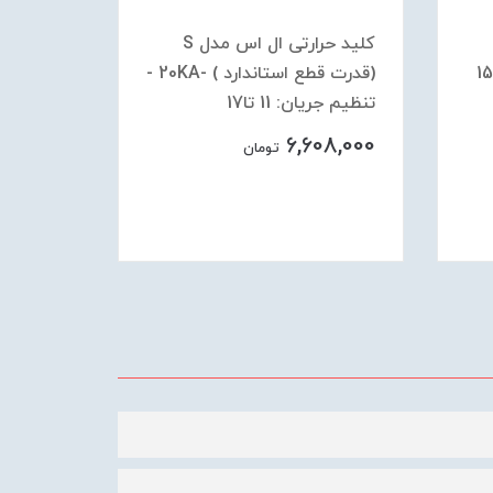
کلید حرارتی ال اس مدل S
ارد ) - 15Ak
(قدرت قطع استاندارد ) -20KA -
تنظیم جریان: 11 تا17
- تنظیم جر
08,000
6,608,000
تومان