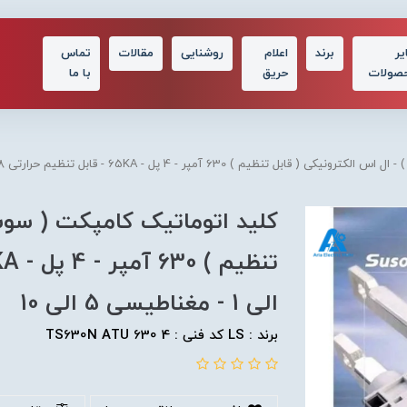
یر
برند
اعلام
روشنایی
مقالات
تماس
صولات
حریق
با ما
630 آمپر - 4 پل - 65KA - قابل تنظیم حرارتی 0.8 الی 1 - مغناطیسی 5 الی 10
کلید اتوماتیک کامپکت ( سوسل
الی 1 - مغناطیسی 5 الی 10
برند : LS کد فنی : TS630N ATU 630 4