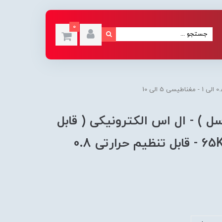
0
 ) - ال اس الکترونیکی ( قابل
تنظیم ) 630 آمپر - 4 پل - 65KA - قابل تنظیم حرارتی 0.8