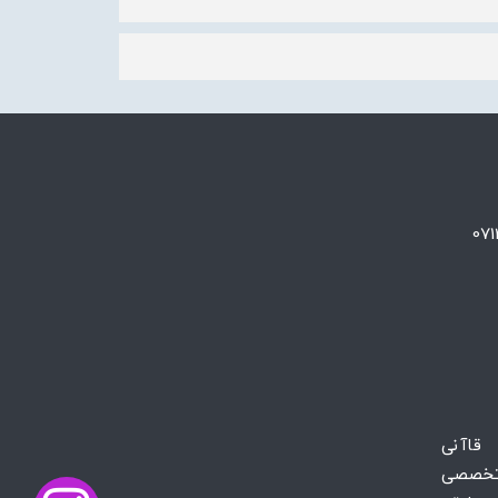
 قاآنی
تخصصی