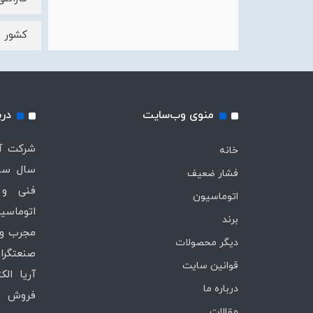
کشور س
منوی وب‌سایت
درب
خانه
سال ساب
فشار ضعیف
فنی و 
اتوماسیون
اتوماسیو
برند
مجرب و 
دیگر محصولات
صنعتگران
قوانین سایت
آریا ال
درباره ما
فروش ،
مقالات