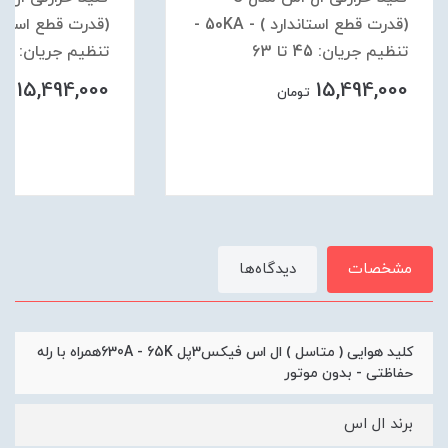
(قدرت قطع استاندارد ) - 50KA -
تنظیم جریان: 45 تا 63
تنظیم جریان: 34 تا 50
15,494,000
15,494,000
تومان
توم
مشخصات
دیدگاه‌ها
کلید هوایی ( متاسل ) ال اس فیکس3پل 630A - 65Kهمراه با رله
حفاظتی - بدون موتور
برند ال اس