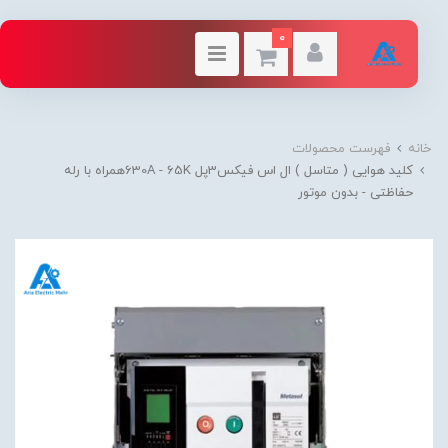
0
خانه
فهرست محصولات
کلید هوایی ( متاسل ) ال اس فیکس3پل 630A - 65Kهمراه با رله
حفاظتی - بدون موتور