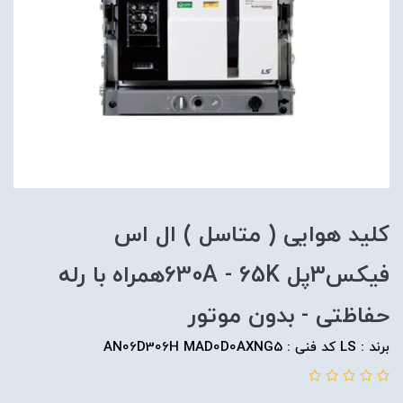
کلید هوایی ( متاسل ) ال اس
فیکس3پل 630A - 65Kهمراه با رله
حفاظتی - بدون موتور
برند : LS کد فنی : AN06D306H MAD0D0AXNG5