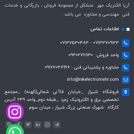
آریا الکتریک مهر متشکل از مجموعه فروش ، بازرگانی و خدمات
فنی مهندسی و مشاوره می باشد .
اطلاعات تماس
07133709123 - 07137530483
واحد فروش : 09302761130
مشاوره و پشتیبانی فنی : 09177038966
info@nikelectromehr.com
فروشگاه :شیراز _خیابان قاآنی شمالی(کهنه) _مجتمع
تخصصی برق و الکترونیک زمرد _طبقه دوم_واحد 239 آدرس
کارگاه : شهرک صنعتی بزرگ شیراز ، میدان سوم