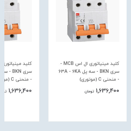
کلید مینیاتوری ال اس MCB -
سری BKN - سه پل 63A - 6KA
- منحنی C (موتوری)
- منحنی C (موتوری)
1,636,400
1,636,400
تومان
تومان