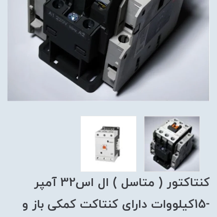
کنتاکتور ( متاسل ) ال اس32 آمپر
-15کیلووات دارای کنتاکت کمکی باز و