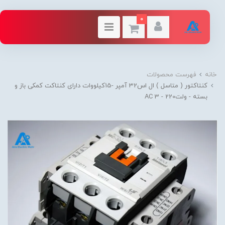
0
خانه
فهرست محصولات
کنتاکتور ( متاسل ) ال اس32 آمپر -15کیلووات دارای کنتاکت کمکی باز و
بسته - ولت220 - AC 3