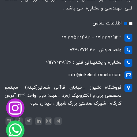
فنی مهندسی و مشاوره می باشد .
اطلاعات تماس
07133709123 - 07137530483
واحد فروش : 09302761130
مشاوره و پشتیبانی فنی : 09177038966
info@nikelectromehr.com
فروشگاه :شیراز _خیابان قاآنی شمالی(کهنه) _مجتمع
تخصصی برق و الکترونیک زمرد _طبقه دوم_واحد 239 آدرس
کارگاه : شهرک صنعتی بزرگ شیراز ، میدان سوم