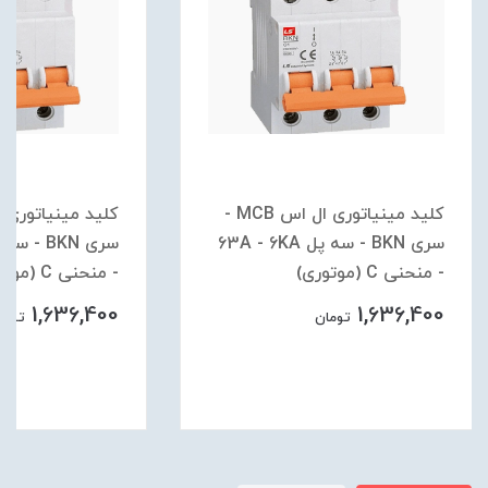
کلید مینیاتوری ال اس MCB -
سری BKN - سه پل 63A - 6KA
- منحنی C (موتوری)
- منحنی C (موتوری)
1,636,400
1,636,400
تومان
تومان