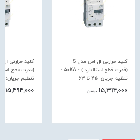
کلید حرارتی ال اس مدل S
(قدرت قطع استاندارد ) - 50KA -
تنظیم جریان: 45 تا 63
تنظیم جریان: 34 تا 50
15,494,000
15,494,000
تومان
توم