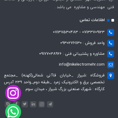
فنی مهندسی و مشاوره می باشد .
اطلاعات تماس
07133709123 - 07137530483
واحد فروش : 09302761130
مشاوره و پشتیبانی فنی : 09177038966
info@nikelectromehr.com
فروشگاه :شیراز _خیابان قاآنی شمالی(کهنه) _مجتمع
تخصصی برق و الکترونیک زمرد _طبقه دوم_واحد 239 آدرس
کارگاه : شهرک صنعتی بزرگ شیراز ، میدان سوم