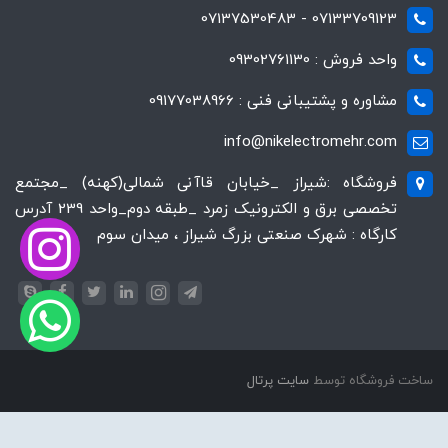
07133709123 - 07137530483
واحد فروش : 09302761130
مشاوره و پشتیبانی فنی : 09177038966
info@nikelectromehr.com
فروشگاه :شیراز _خیابان قاآنی شمالی(کهنه) _مجتمع
تخصصی برق و الکترونیک زمرد _طبقه دوم_واحد 239 آدرس
کارگاه : شهرک صنعتی بزرگ شیراز ، میدان سوم
ساخت فروشگاه توسط
سایت پرتال