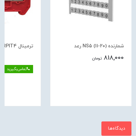
شمارنده (20-11) NS5 رعد
ترمينال RPIT4 فشاري قرمز رعد
818,000
تومان
تماس‌بگیرید
دیدگاه‌ها