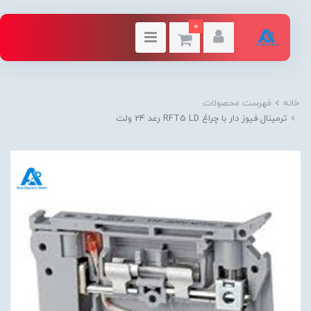
0
خانه
فهرست محصولات
ترمينال فيوز دار با چراغ RFT5 LD رعد 24 ولت