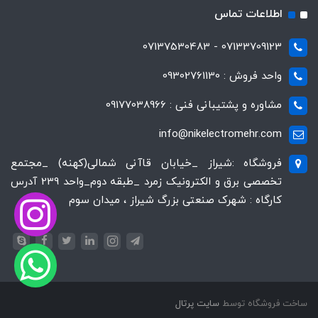
اطلاعات تماس
07133709123 - 07137530483
واحد فروش : 09302761130
مشاوره و پشتیبانی فنی : 09177038966
info@nikelectromehr.com
فروشگاه :شیراز _خیابان قاآنی شمالی(کهنه) _مجتمع
تخصصی برق و الکترونیک زمرد _طبقه دوم_واحد 239 آدرس
کارگاه : شهرک صنعتی بزرگ شیراز ، میدان سوم
ساخت فروشگاه توسط
سایت پرتال