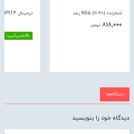
شمارنده (20-11) NS5 رعد
ترمينال RPIT4 فشاري قرمز رعد
818,000
تومان
تماس‌بگیرید
دیدگاه‌ها
دیدگاه خود را بنویسید