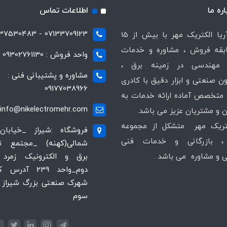
اره ما
اطلاعات تماس
07133709123 - 07137530483
شرکت آریا الکتریک مهر با بیش از 15
قه فروش ، مشاوره و خدمات
واحد فروش : 09302761130
مهندسی در زمینه برق ،
مشاوره و پشتیبانی فنی :
ن صنعتی و ابزار دقیق با کادری
09177038966
متخصص آماده ارائه خدمات به
info@nikelectromehr.com
 و مشتریان عزیز می باشد.
کتریک مهر متشکل از مجموعه
فروشگاه :شیراز _خیابان
 بازرگانی و خدمات فنی
شمالی(کهنه) _مجتمع 
و مشاوره می باشد .
برق و الکترونیک زمرد 
دوم_واحد 239 آدر
شهرک صنعتی بزرگ شیراز ،
سوم