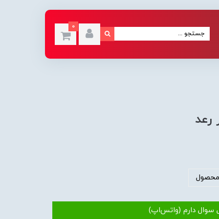
0
محصول
 سوال دارم (واتس‌اپ)