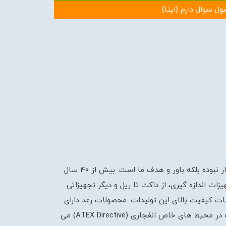
ول سوال دارم (ایتا)
فروشگاه نیک مهر الکتریک نماینده محصولات رعد می باشد برند رعد اطمینان را به مشتریان خود عرضه می کند و این یک شعار نبوده بلکه باور و هدف ما است. بیش از ۴۰ سال
ت اندازه گیری، از داکت تا ریل و دیگر تجهیزاتی
ت کیفیت بالای این تولیدات. محصولات رعد دارای
گواهینامه انطباق محصولات با استانداردهای بین المللی از موسساتی نظیر (VDE ، DEKRA (KEMA بوده و مناسب برای استفاده در محیط های خاص انفجاری (ATEX Directive) می