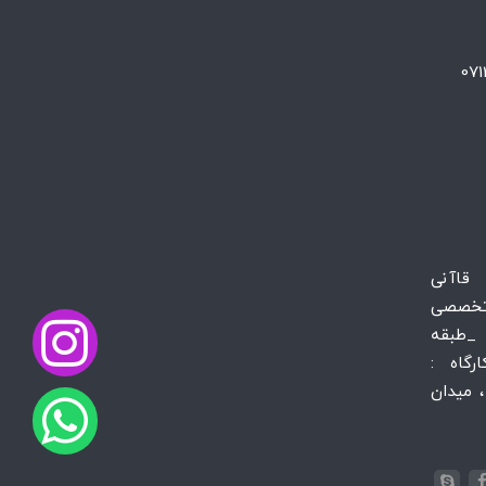
 قاآنی
تخصصی
_طبقه
س کارگاه :
 میدان