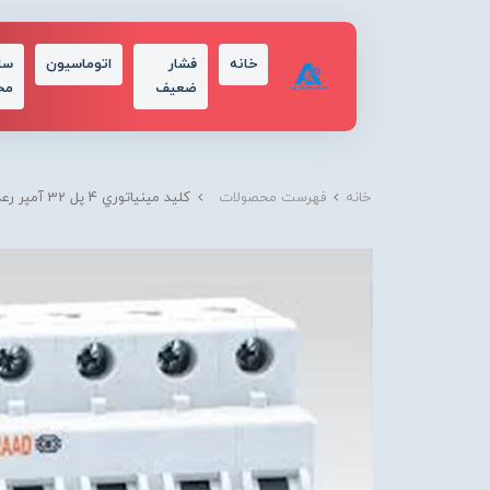
خانه
فشار
اتوماسیون
سا
ضعیف
مح
خانه
فهرست محصولات
كليد مينياتوري 4 پل 32 آمپر رعد