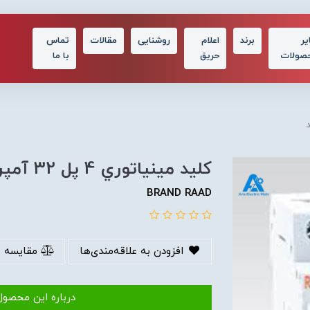
یر
برند
اعلام
روشنایی
مقالات
تماس
صولات
حریق
با ما
كليد مينياتوري 4 پل 32 آمپر رعد
BRAND RAAD
افزودن به علاقه‌مندی‌ها
مقایسه 
درباره این محصول