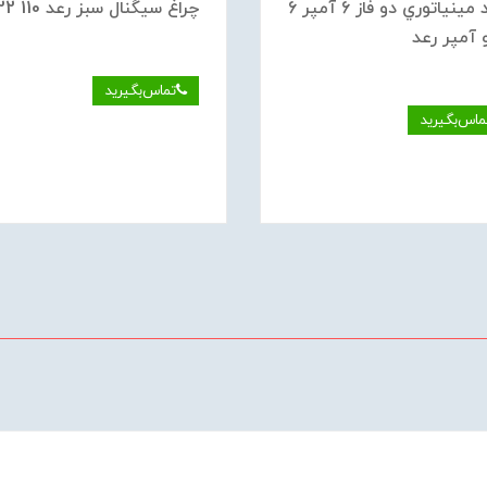
كليد مينياتوري دو فاز 6 آمپر 6
چراغ سيگنال سبز رعد IN22 110
 آمپر رعد
تماس‌بگیرید
ماس‌بگیرید