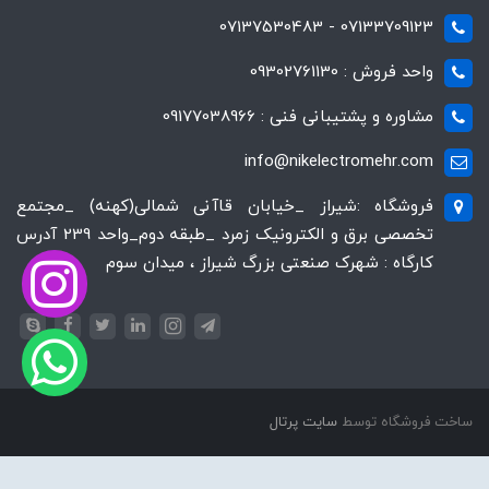
07133709123 - 07137530483
واحد فروش : 09302761130
مشاوره و پشتیبانی فنی : 09177038966
info@nikelectromehr.com
فروشگاه :شیراز _خیابان قاآنی شمالی(کهنه) _مجتمع
تخصصی برق و الکترونیک زمرد _طبقه دوم_واحد 239 آدرس
کارگاه : شهرک صنعتی بزرگ شیراز ، میدان سوم
ساخت فروشگاه توسط
سایت پرتال