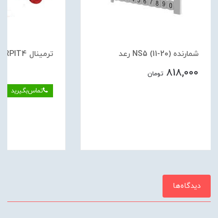
شمارنده (20-11) NS5 رعد
ترمينال RPIT4 فشاري قرمز رعد
818,000
تومان
تماس‌بگیرید
دیدگاه‌ها