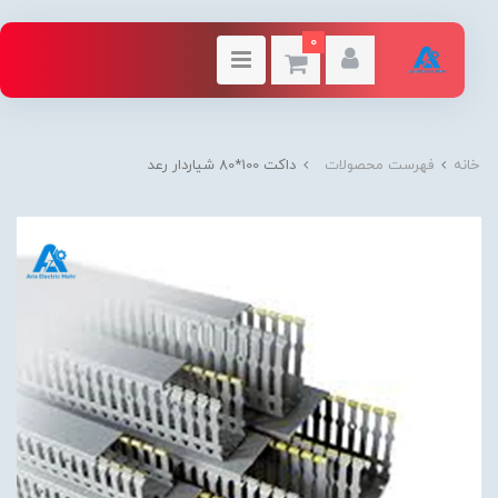
0
خانه
فهرست محصولات
داكت 100*80 شياردار رعد