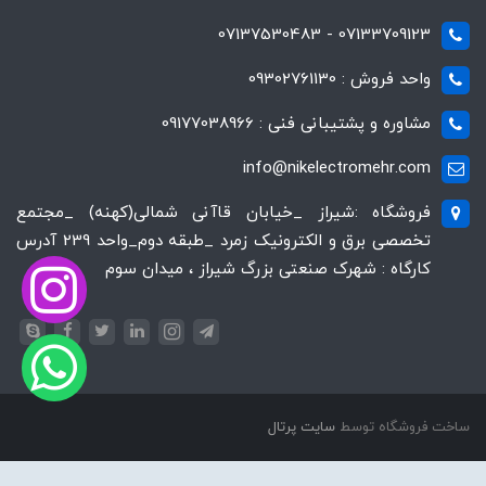
07133709123 - 07137530483
واحد فروش : 09302761130
مشاوره و پشتیبانی فنی : 09177038966
info@nikelectromehr.com
فروشگاه :شیراز _خیابان قاآنی شمالی(کهنه) _مجتمع
تخصصی برق و الکترونیک زمرد _طبقه دوم_واحد 239 آدرس
کارگاه : شهرک صنعتی بزرگ شیراز ، میدان سوم
ساخت فروشگاه توسط
سایت پرتال