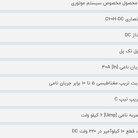
د محصول مخصوص سیستم موتوری
ری C60H-DC
ژ DC
پل تک پل
 نامی [In] 40A
یپ مغناطیسی 5 تا 10 برابر جریان نامی
ریپ تیپ C
امی [Uimp] 6 کیلو ولت
آمپر در 220 ولت DC