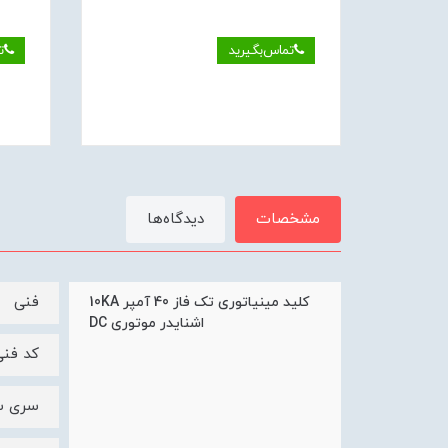
تماس‌بگیرید
ت
مشخصات
دیدگاه‌ها
فنی
کلید مينياتوری تک فاز 40 آمپر 10KA
اشنایدر موتوری DC
کد فنی 61517
سری ساخ