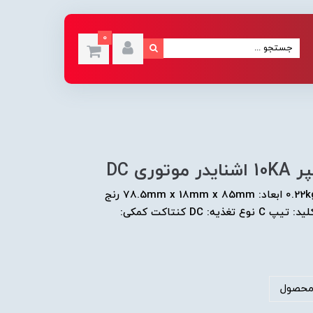
0
برند: اشنایدر الکتریک کد فنی: A9N61517 وزن: 0.22kg ابعاد: 78.5mm x 18mm x 85mm رنج
جریان: 40A قدرت قطع: 10kA تعداد پل: 1P نوع کلید: تیپ C نوع تغذیه: DC کنتاکت کمکی:
محصول