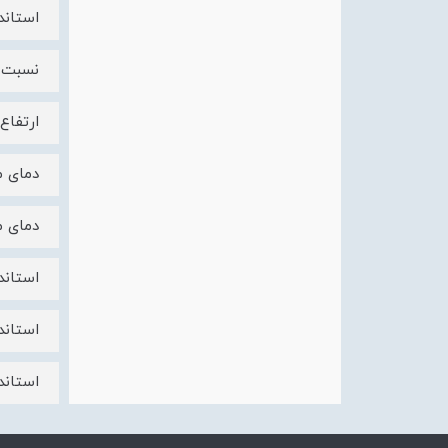
استاندارد
نسبت رطوبت %95
ارتفاع م
دمای مجاز م
دمای مجاز مح
استاند
استاندارد ع
استانداردها 947-2