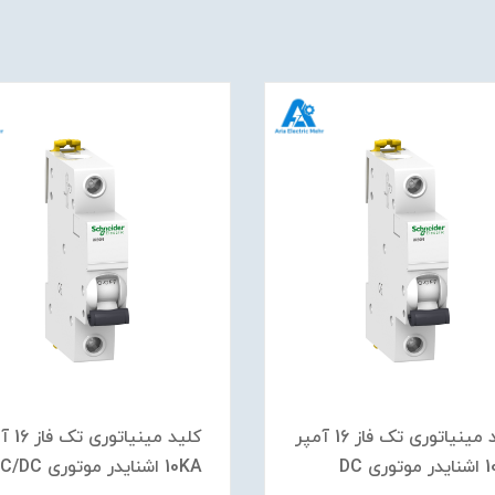
کلید مينياتوری تک فاز 16 آمپر
کلید مينيات
ری DC
10KA اشنایدر موتوری AC/DC