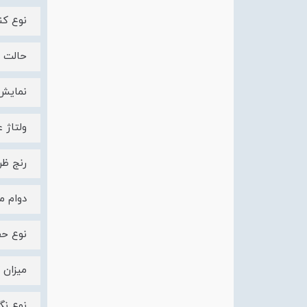
نوع کن
حالت 
نمایش 
ولتاژ عایق
رنج ظرفیت قط
دوام مکانی
نوع ح
میزان گشتاو
نوع نگهدارن