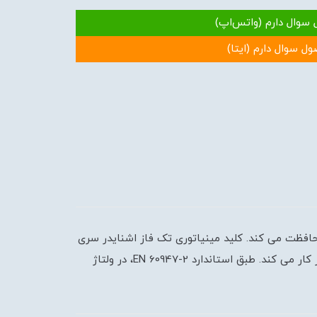
 سوال دارم (واتس‌اپ)
ول سوال دارم (ایتا)
ناطیسی محافظت می کند. کلید مینیاتوری تک فاز اشنایدر سری
Acti9 با کد فنی A9N61517 در مدارهای DC استفاده می شود. این کلید تک پل با منحنی تریپ C بوده و تا جریان نامی 40 آمپر کار می کند. طبق استاندارد EN 60947-2، در ولتاژ