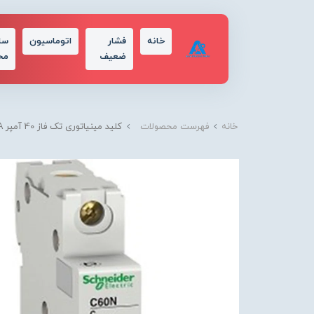
خانه
فشار
اتوماسیون
سا
ضعیف
مح
خانه
فهرست محصولات
کلید مينياتوری تک فاز 40 آمپر 10KA اشنایدر موتوری DC