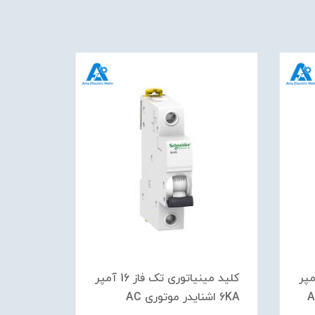
وری تک فاز 16 آمپر
کلید مينياتوری تک فاز 16 آمپر
6KA اشنایدر موتوری AC
6KA اشنایدر موتوری AC/DC