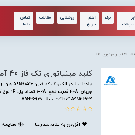
یر
برند
اعلام
روشنایی
مقالات
تماس
صولات
حریق
با ما
کلید مينياتوری تک فاز 40 آمپر 10KA اشنایدر موتوری DC
A9N26924 کنتاکت خطا: A9N26927
افزودن به علاقه‌مندی‌ها
مقایسه 