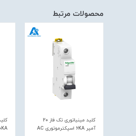
محصولات مرتبط
کلید مينياتوری تک فاز 20
کلید مينياتوری تک فاز 20
وری
آمپر 6KA اسپکترموتوری AC
10KA اشنایدر موتو