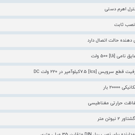
ترل اهرم دستی
نصب ثابت
دهنده حالت اتصال دارد
 نامی [Ui] 500 ولت
ع سرویس [Ics] 7.5کیلوآمپر در 220 ولت DC
کی 20000 بار
فاظت حرارتی مغناطیسی
ر 2 نیوتن متر
ده برای نصب ریل DIN متقارن 35 میلی متری