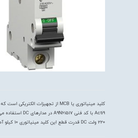
کلید مینیاتوری یا MCB از تجهیزات 
220 ولت DC قدرت قطع این کلید مینیاتوری 10 کیلو آمپر است.