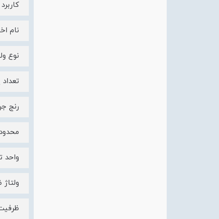
کاربر
نام اختصا
نوع ولتا
تعداد 
رنج جریان
محدودیت تر
واحد ت
ولتاژ ضربه ن
ظرفیت قطع 10 کیلو