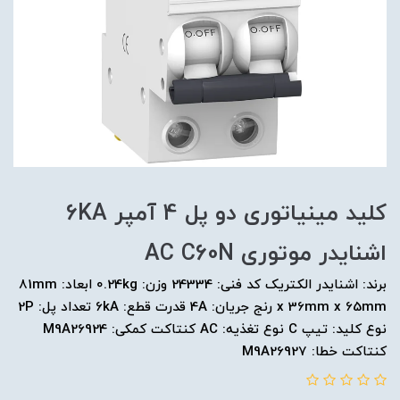
کلید مينياتوری دو پل 4 آمپر 6KA
اشنایدر موتوری AC C60N
برند: اشنایدر الکتریک کد فنی: 24334 وزن: 0.24kg ابعاد: 81mm
x 36mm x 65mm رنج جریان: 4A قدرت قطع: 6kA تعداد پل: 2P
نوع کلید: تیپ C نوع تغذیه: AC کنتاکت کمکی: M9A26924
کنتاکت خطا: M9A26927