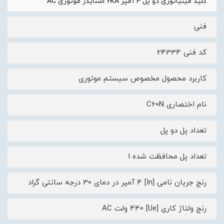
کلید مينياتوری دو پل 4 آمپر 6KA اشنایدر موتوری AC
فنی
کد فنی 24334
کاربرد محصول مخصوص سیستم موتوری
نام اختصاری C60N
تعداد پل دو پل
تعداد پل محافظت شده 1
رنج جریان نامی [In] 4 آمپر در دمای 30 درجه سانتی گراد
رنج ولتاژ کاری [Ue] 440 ولت AC