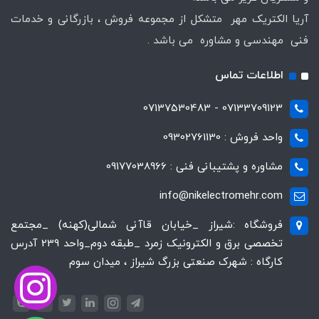
آریا الکتریک مهر متشکل از مجموعه فروش ، بازرگانی و خدمات
فنی مهندسی و مشاوره می باشد .
اطلاعات تماس
07133709123 - 07137530483
واحد فروش : 09302761130
مشاوره و پشتیبانی فنی : 09177038966
info@nikelectromehr.com
فروشگاه :شیراز _خیابان قاآنی شمالی(کهنه) _مجتمع
تخصصی برق و الکترونیک زمرد _طبقه دوم_واحد 239 آدرس
کارگاه : شهرک صنعتی بزرگ شیراز ، میدان سوم