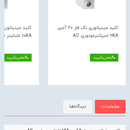
کلید مينياتوری تک فاز 20 آمپر
6KA اسپکترموتوری AC
10KA اشنایدر موتوری DC
تماس‌بگیرید
تماس‌بگیرید
مشخصات
دیدگاه‌ها