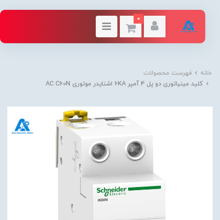
0
خانه
فهرست محصولات
کلید مينياتوری دو پل 4 آمپر 6KA اشنایدر موتوری AC C60N