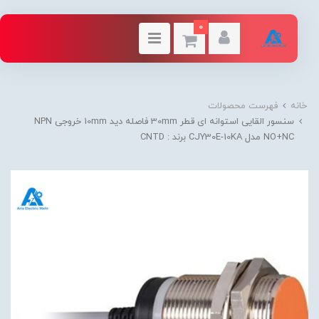
0
خانه
فهرست محصولات
سنسور القایی استوانه ای قطر 30mm فاصله دید 10mm خروجی NPN
NO+NC مدل CJY30E-10KA برند : CNTD