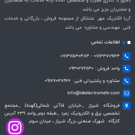
دقیق با کادری مجرب و متخصص آماده ارائه خدمات به صنعتگران
و مشتریان عزیز می باشد.
آریا الکتریک مهر متشکل از مجموعه فروش ، بازرگانی و خدمات
فنی مهندسی و مشاوره می باشد .
اطلاعات تماس
07133709123 - 07137530483
واحد فروش : 09302761130
مشاوره و پشتیبانی فنی : 09177038966
info@nikelectromehr.com
فروشگاه :شیراز _خیابان قاآنی شمالی(کهنه) _مجتمع
تخصصی برق و الکترونیک زمرد _طبقه دوم_واحد 239 آدرس
کارگاه : شهرک صنعتی بزرگ شیراز ، میدان سوم