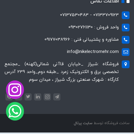
اطلاعات تماس
07133709123 - 07137530483
واحد فروش : 09302761130
مشاوره و پشتیبانی فنی : 09177038966
info@nikelectromehr.com
فروشگاه :شیراز _خیابان قاآنی شمالی(کهنه) _مجتمع
تخصصی برق و الکترونیک زمرد _طبقه دوم_واحد 239 آدرس
کارگاه : شهرک صنعتی بزرگ شیراز ، میدان سوم
ساخت فروشگاه توسط
سایت پرتال