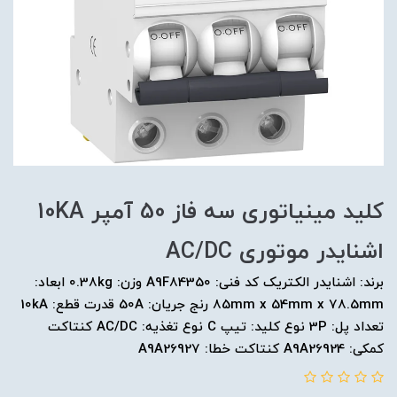
کلید مينياتوری سه فاز 50 آمپر 10KA
اشنایدر موتوری AC/DC
برند: اشنایدر الکتریک کد فنی: A9F84350 وزن: 0.38kg ابعاد:
85mm x 54mm x 78.5mm رنج جریان: 50A قدرت قطع: 10kA
تعداد پل: 3P نوع کلید: تیپ C نوع تغذیه: AC/DC کنتاکت
کمکی: A9A26924 کنتاکت خطا: A9A26927