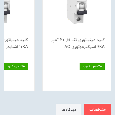
کلید مينياتوری تک فاز 20 آمپر
6KA اسپکترموتوری AC
10KA اشنایدر موتوری DC
تماس‌بگیرید
تماس‌بگیرید
مشخصات
دیدگاه‌ها