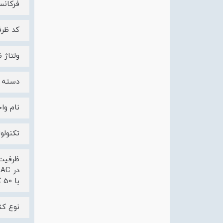
فرکانس شب
کد ظرفیت قطع 50
ولتاژ ضربه ن
دسته بند
نام واح
تکنولو
با 50 کیلو آمپر Icu ، در 440VAC برابر با 50 کیلو آمپر Icu ، در 220/240VAC برابر با 90 کیلو آمپر Icu
نوع کن