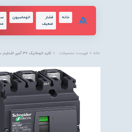
خانه
فشار
اتوماسیون
سا
ضعیف
مح
خانه
فهرست محصولات
کلید اتوماتیک 32 آمپر اشنایدر سه پل 50KA حفاظت TM-D