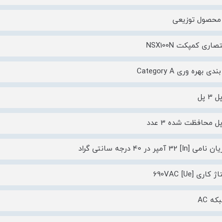
 محصول توزیعی
اری کمپکت NSX100N
 بهره وری Category A
3 پل
ل محافظت شده 3 عدد
In]  آمپر در 40 درجه سانتی گراد
اری [Ue] 690VAC
ه AC