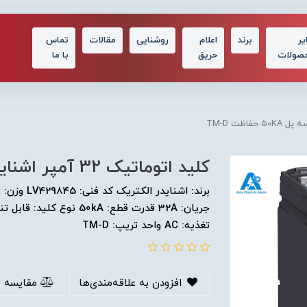
یر
برند
اعلام
روشنایی
مقالات
تماس
صولات
حریق
با ما
کلید اتوماتیک 32 آمپر اشنایدر سه پل 50KA حفاظت TM-D
تغذیه: AC واحد تریپ: TM-D
افزودن به علاقه‌مندی‌ها
مقایسه 