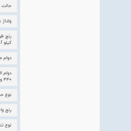
حالت 
ولتاژ عایق
کیلو آمپر ، در 380/415VAC برابر با 50 کیلو آمپر ، د
دوام مکانی
440 ولت و 2/ln برابر با 50000 بار
نوع حفاظت L: حفاظت اضافه بار (حرار
رنج واحد حفاظتی
نوع تنظیم