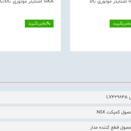
ری DC
10KA اشنایدر موتوری AC/DC
ماس‌بگیرید
تماس‌بگیرید
LV4
صول کمپکت NSX
صول قطع کننده مدار