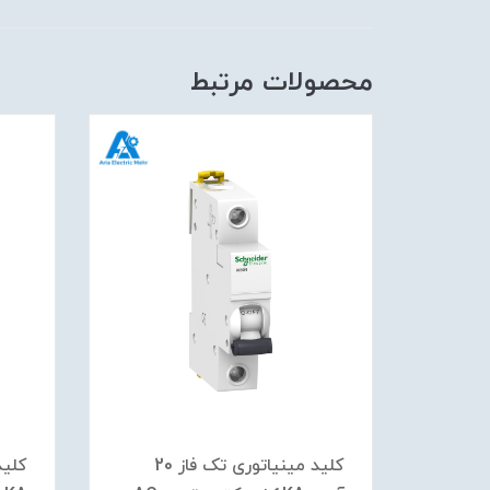
محصولات مرتبط
کلید مينياتوری تک فاز 20
کلید مينياتوری تک فاز 20