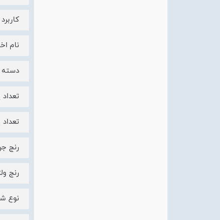
کاربرد
نام اختص
دسته بندی
تعداد پل 
تعداد پ
رنج جریان نامی [32
رنج ولتاژ ک
نوع شبک