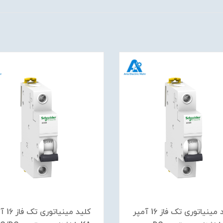
کلید مينياتوری تک فاز 16 آمپر
کلید مينيات