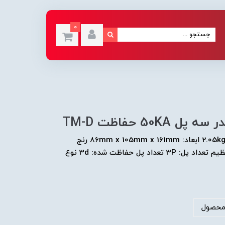
0
برند: اشنایدر الکتریک کد فنی: LV429845 وزن: 2.05kg ابعاد: 86mm x 105mm x 161mm رنج
جریان: 32A قدرت قطع: 50kA نوع کلید: قابل تنظیم تعداد پل: 3P تعداد پل حفاظت شده: 3d نوع
محصول