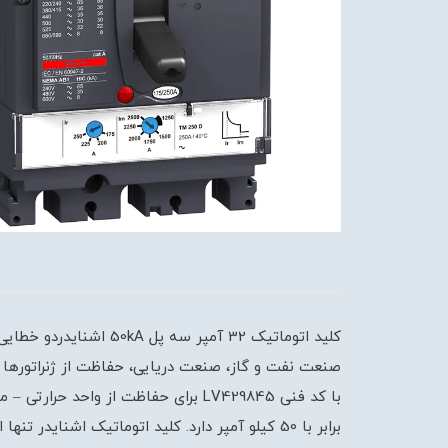
کلید اتوماتیک 32 آمپ
برابر با 50 کیلو آمپر دارد. کلید اتوماتیک اشنایدر تنها از منبع AC تغذیه می کند.