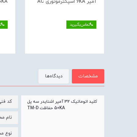
وری
آمپر 6KA اسپکترموتوری AC
10KA اشنایدر موتو
تماس‌بگیرید
ت
مشخصات
دیدگاه‌ها
کد فنی 29845
کلید اتوماتیک 32 آمپر اشنایدر سه پل
50KA حفاظت TM-D
نام مح
نوع مح