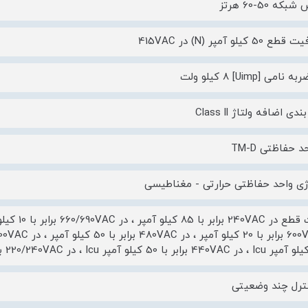
که 50-60 هرتز
 کیلو آمپر (N) در 415VAC
امی [Uimp] 8 کیلو ولت
ی اضافه ولتاژ Class ll
د حفاظتی TM-D
ژی واحد حفاظتی حرارتی - مغناطیسی
ترل چند وضعیتی