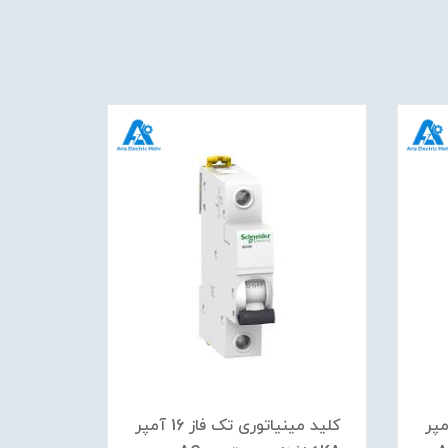
وری تک فاز 16 آمپر
کلید مينياتوری تک فاز 16 آمپر