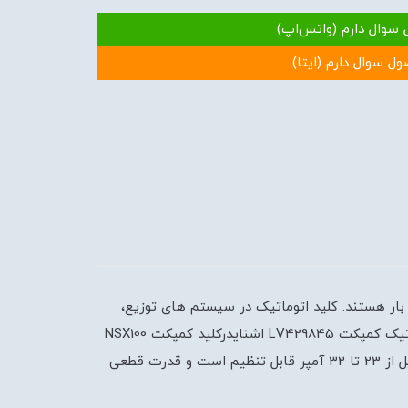
 سوال دارم (واتس‌اپ)
ول سوال دارم (ایتا)
اه و اضافه بار هستند. کلید اتوماتیک در سیستم های توزیع،
صنعت نفت و گاز، صنعت دریایی، حفاظت از ژنراتورها و ... به منظور حفاظت از تجهیزات به کار می روند.مشخصات کلید اتوماتیک کمپکت LV429845 اشنایدرکلید کمپکت NSX100
با کد فنی LV429845 برای حفاظت از واحد حرارتی – مغناطیسی یا TM-D استفاده می کند. رنج جریان نامی این کمپکت سه پل از 23 تا 32 آمپر قابل تنظیم است و قدرت قطعی