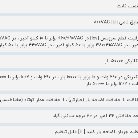
نصب ثابت
 نامی [Ui] 800VAC
ر 440VAC برابر با 50 کیلو آمپر ، در 220/240VAC برابر با 90 کیلو آمپر
کی 50000 بار
تی) ، I: حفاظت مدار کوتاه (مغناطیسی)
 32 آمپر در 40 درجه سانتی گراد
 جریان اضافه بار کلید [ Ir] قابل تنظیم